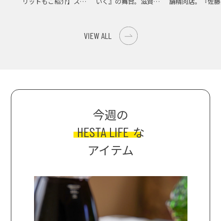
リットもご紹介】スパ
いく』の舞台。滋賀県
舗精肉店。『佐藤
イス際立つ、生ピーマ
大津の街をめぐる聖地
店』で知る、信州
ンの肉詰めレシピ！
巡礼旅
の美味しさ
VIEW ALL
今週の
HESTA LIFE
な
アイテム