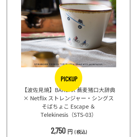
PICKUP
【波佐見焼】BARBAR 蕎麦猪口大辞典
地ビール
まな板
× Netflix ストレンジャー・シングス
箱根セレ
そばちょこ Escape ＆
Telekinesis（STS-03）
込
)
2,750
円
(
税込
)