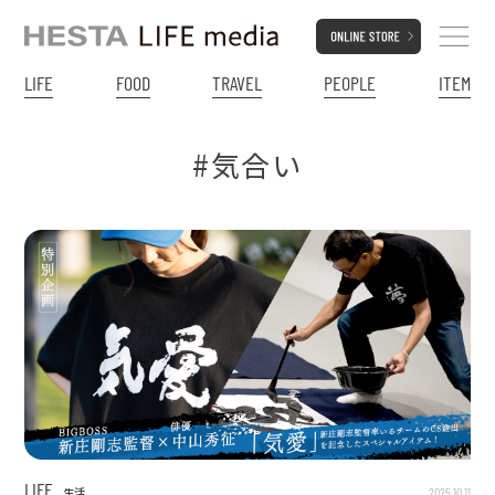
LIFE
FOOD
TRAVEL
PEOPLE
ITEM
#気合い
LIFE
2025.10.11
生活