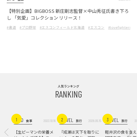
【特別企画】BIGBOSS 新庄剛志監督×中山秀征氏書き下ろ
し 「気愛」コレクション リリース！
#書道
#プロ野球
#エスコンフィールド北海道
#エスコン
#lovefighters
人気ランキング
RANKING
FOOD
TRAVEL
TRAVEL
1
2
3
2023.10.16
2026.05.15
2
食事
旅行
旅行
【生ピーマンの栄養メ
『成瀬は天下を取りに
軽井沢の食を支え