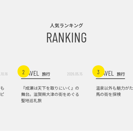
人気ランキング
RANKING
2
3
TRAVEL
TRAVEL
旅行
旅行
.10.16
2026.05.15
トも
『成瀬は天下を取りにいく』の
温泉以外も魅力がた
ピ
舞台。滋賀県大津の街をめぐる
馬の街を探検
聖地巡礼旅