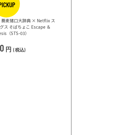
PICKUP
蕎麦猪口大辞典 × Netflix ス
 そばちょこ Escape ＆
nesis（STS-03）
50
円
(
税込
)