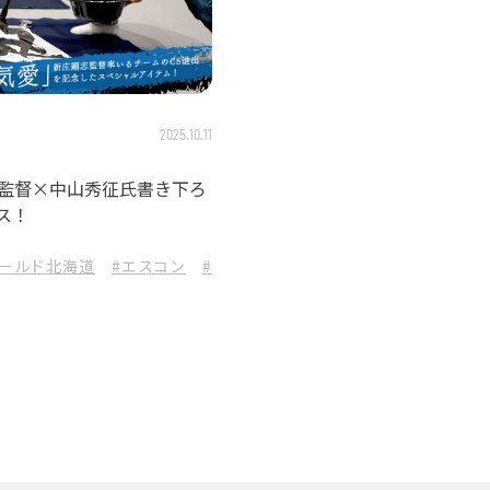
2025.10.11
剛志監督×中山秀征氏書き下ろ
ス！
ィールド北海道
#エスコン
#lovefighters
#気合
#気合い
#