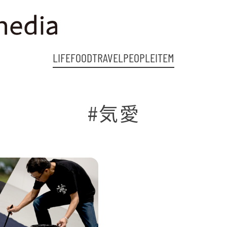
LIFE
FOOD
TRAVEL
PEOPLE
ITEM
#気愛