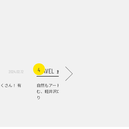
4
5
TRAVEL
TRAVEL
旅行
2024.02.12
2026.07.03
くさん！ 有
自然もアートもグルメも楽し
軽井沢の
む、軽井沢ローカルスポット巡
店。『佐
り
の肉の美