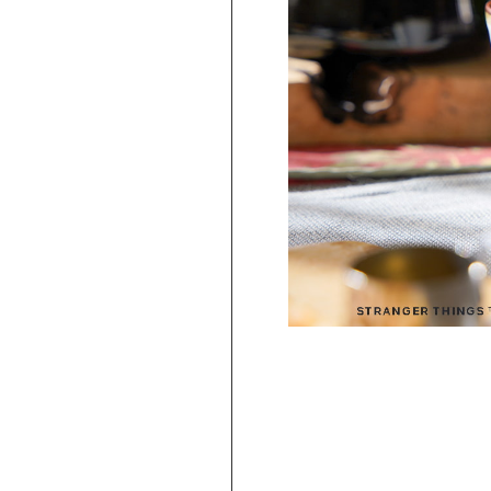
PICKUP
旅行気分♪ 強羅の地ビール 3種飲み比べ
セット ｜HESTA 箱根セレクト
980
2,480
円 ～
円
(
税込
)