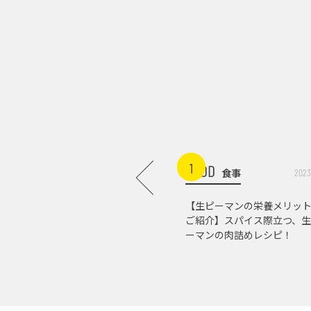
1
FOOD
食事
2023
【生ピーマンの栄養メリッ
ご紹介】スパイス際立つ、生
ーマンの肉詰めレシピ！