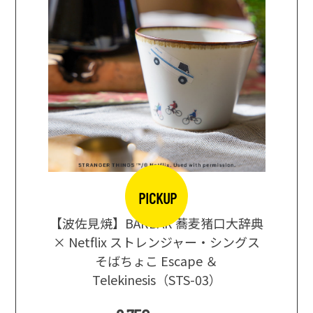
PICKUP
【波佐見焼】BARBAR 蕎麦猪口大辞典
地ビール
まな板
× Netflix ストレンジャー・シングス
箱根セレ
そばちょこ Escape ＆
Telekinesis（STS-03）
込
)