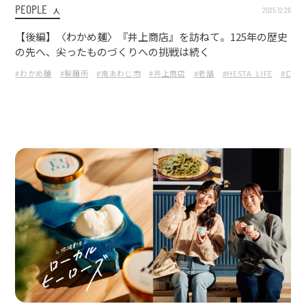
PEOPLE
2025.12.26
人
【後編】〈わかめ麺〉『井上商店』を訪ねて。125年の歴史
の先へ、尖ったものづくりへの挑戦は続く
#わかめ麺
#製麺所
#南あわじ市
#井上商店
#老舗
#HESTA_LIFE
#ロー