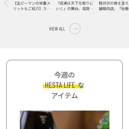
【生ピーマンの栄養メ
『成瀬は天下を取りに
軽井沢の食を支え
リットもご紹介】スパ
いく』の舞台。滋賀県
舗精肉店。『佐藤
イス際立つ、生ピーマ
大津の街をめぐる聖地
店』で知る、信州
ンの肉詰めレシピ！
巡礼旅
の美味しさ
VIEW ALL
今週の
HESTA LIFE
な
アイテム