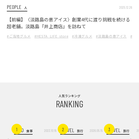
PEOPLE
2025.12.26
人
【前編】〈淡路島の恵アイス〉創業4代に渡り挑戦を続ける
超老舗。淡路島『井上商店』を訪ねて
#ご当地グルメ
#HESTA_LIFE_store
#冷凍グルメ
#淡路島の恵アイス
#冷
人気ランキング
RANKING
FOOD
TRAVEL
TRAVEL
1
2
3
2023.10.16
2026.05.15
2
食事
旅行
旅行