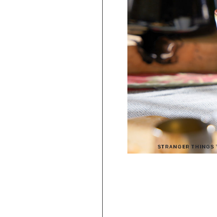
PICKUP
旅行気分♪ 強羅の地ビール 3種飲み比べ
セット ｜HESTA 箱根セレクト
980
2,480
円 ～
円
(
税込
)