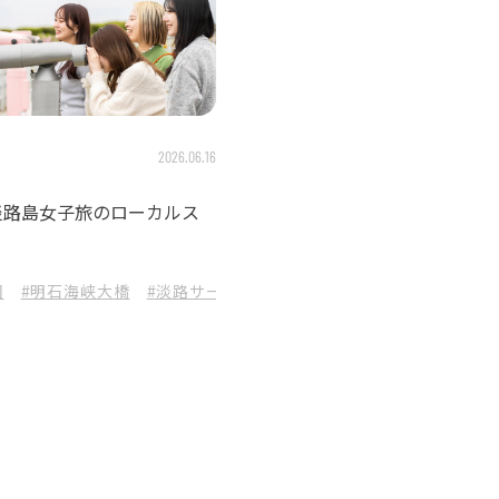
2026.06.16
淡路島女子旅のローカルス
園
#明石海峡大橋
#淡路サービスエリア
#ニジゲンノモリ
#グ