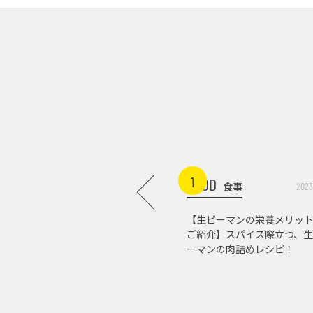
1
FOOD
食事
2023
【生ピーマンの栄養メリッ
ご紹介】スパイス際立つ、生
ーマンの肉詰めレシピ！