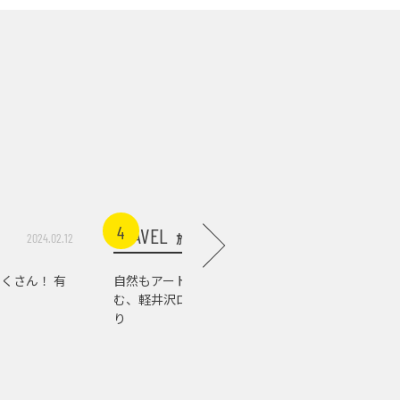
4
5
TRAVEL
TRAVEL
旅行
2024.02.12
2026.07.03
くさん！ 有
自然もアートもグルメも楽し
軽井沢の
む、軽井沢ローカルスポット巡
店。『佐
り
の肉の美