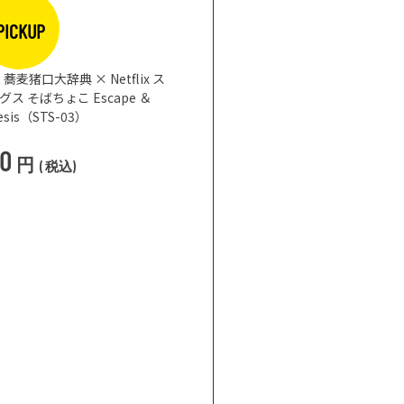
PICKUP
蕎麦猪口大辞典 × Netflix ス
 そばちょこ Escape ＆
nesis（STS-03）
50
円
(
税込
)