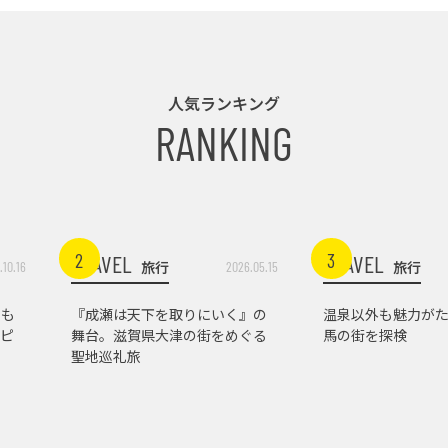
人気ランキング
RANKING
2
3
TRAVEL
TRAVEL
旅行
旅行
.10.16
2026.05.15
トも
『成瀬は天下を取りにいく』の
温泉以外も魅力がた
ピ
舞台。滋賀県大津の街をめぐる
馬の街を探検
聖地巡礼旅