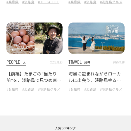
#兵庫県
#淡路島
#HESTA_LIFE
#淡路島観光
#兵庫県
#淡路島
#淡路島たまねぎ
#淡路島グルメ
#ローカル
#H
ぎ専門店」へ
て、北坂さんが伝えたいこ
と
PEOPLE
TRAVEL
2025.12.23
2025.11.28
人
旅行
【前編】たまごの“当たり
海風に包まれながらローカ
前”を、淡路島で見つめ直
ルに出会う、淡路島ゆるっ
す。〈たまごまるごとプリ
と巡り
#兵庫県
#淡路島
#淡路島グルメ
#HESTA LIFE
#兵庫県
#淡路島
#ローカルヒーローズ
#淡路島グルメ
#淡
#
ンの〉生みの親『北坂養鶏
場』訪問記
人気ランキング