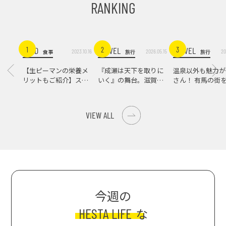
RANKING
FOOD
TRAVEL
TRAVEL
1
2
3
2023.10.16
2026.05.15
20
食事
旅行
旅行
【生ピーマンの栄養メ
『成瀬は天下を取りに
温泉以外も魅力が
リットもご紹介】スパ
いく』の舞台。滋賀県
さん！ 有馬の街
イス際立つ、生ピーマ
大津の街をめぐる聖地
ンの肉詰めレシピ！
巡礼旅
VIEW ALL
今週の
HESTA LIFE
な