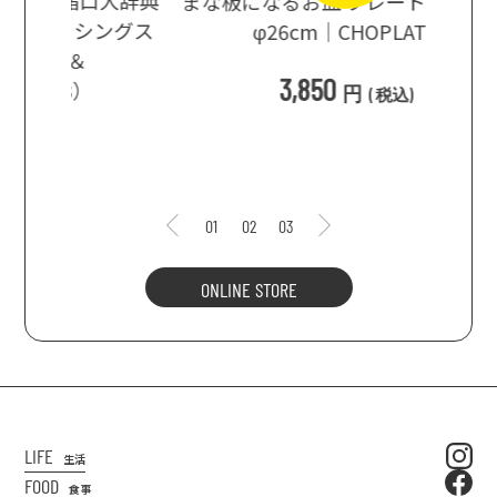
口大辞典
まな板になるお皿 プレート ブラック
まるで
シングス
φ26cm｜CHOPLATE
3種飲
3,850
円
(
税込
)
1
01
02
03
ONLINE STORE
LIFE
生活
FOOD
食事