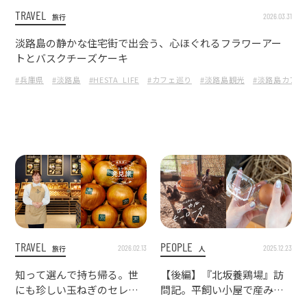
TRAVEL
2026.03.31
旅行
淡路島の静かな住宅街で出会う、心ほぐれるフラワーアー
トとバスクチーズケーキ
#兵庫県
#淡路島
#HESTA_LIFE
#カフェ巡り
#淡路島観光
#淡路島カフェ
TRAVEL
PEOPLE
2026.02.13
2025.12.23
旅行
人
知って選んで持ち帰る。世
【後編】『北坂養鶏場』訪
にも珍しい玉ねぎのセレク
問記。平飼い小屋で産みた
トショップ『淡路島たまね
てのたまご採卵体験を通じ