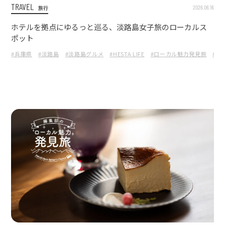
TRAVEL
2026.06.16
旅行
ホテルを拠点にゆるっと巡る、淡路島女子旅のローカルス
ポット
#兵庫県
#淡路島
#淡路島グルメ
#HESTA LIFE
#ローカル魅力発見旅
#ザ