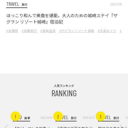
TRAVEL
2025.07.18
旅行
ほっこり和んで美食を堪能。大人のための城崎ステイ『ザ
グラン リゾート城崎』宿泊記
#兵庫県
#兵庫旅行
#城崎温泉
#ザグランリゾート城崎
#外湯めぐり
#温
人気ランキング
RANKING
FOOD
TRAVEL
TRAVEL
1
2
3
2023.10.16
2026.05.15
2
食事
旅行
旅行