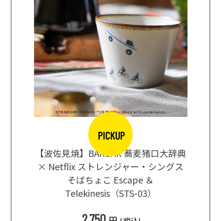
PICKUP
【波佐見焼】BARBAR 蕎麦猪口大辞典
地ビール
まな板
× Netflix ストレンジャー・シングス
箱根セレ
そばちょこ Escape ＆
Telekinesis（STS-03）
込
)
2,750
円