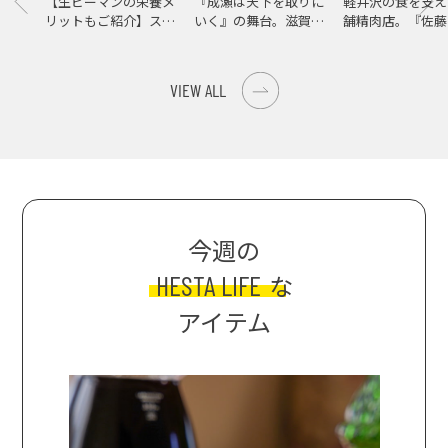
【生ピーマンの栄養メ
『成瀬は天下を取りに
軽井沢の食を支え
リットもご紹介】スパ
いく』の舞台。滋賀県
舗精肉店。『佐藤
イス際立つ、生ピーマ
大津の街をめぐる聖地
店』で知る、信州
ンの肉詰めレシピ！
巡礼旅
の美味しさ
VIEW ALL
今週の
HESTA LIFE
な
アイテム