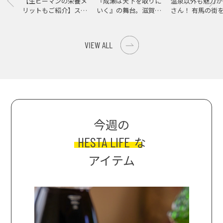
【生ピーマンの栄養メ
『成瀬は天下を取りに
温泉以外も魅力が
リットもご紹介】スパ
いく』の舞台。滋賀県
さん！ 有馬の街
イス際立つ、生ピーマ
大津の街をめぐる聖地
ンの肉詰めレシピ！
巡礼旅
VIEW ALL
今週の
HESTA LIFE
な
アイテム