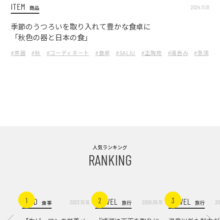
ITEM
2024.11.01
商品
季節のうつろいを取り入れて豊かな食卓に
「秋色の器と日本の食」
#茶器
#秋
#コーディネート
#食卓
#SALIU
#正陶苑
#湯呑み
#急須
人気ランキング
RANKING
FOOD
TRAVEL
TRAVEL
1
2
3
2023.10.16
2026.05.15
20
食事
旅行
旅行