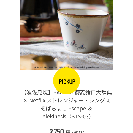
KUP
PICKUP
AR 蕎麦猪口大辞典
まな板になるお皿 プレート ブラッ
トレンジャー・シングス
φ26cm｜CHOPLATE
scape ＆
3,850
s（STS-03）
円
(
税込
)
円