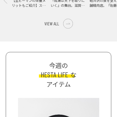
【生ピーマンの栄養メ
『成瀬は天下を取りに
軽井沢の食を支え
リットもご紹介】スパ
いく』の舞台。滋賀県
舗精肉店。『佐藤
イス際立つ、生ピーマ
大津の街をめぐる聖地
店』で知る、信州
ンの肉詰めレシピ！
巡礼旅
の美味しさ
VIEW ALL
今週の
HESTA LIFE
な
アイテム