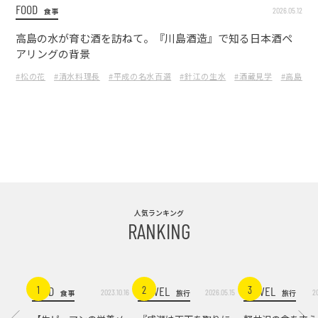
FOOD
2026.05.12
食事
高島の水が育む酒を訪ねて。『川島酒造』で知る日本酒ペ
アリングの背景
#松の花
#清水料理長
#平成の名水百選
#針江の生水
#酒蔵見学
#高島市
人気ランキング
RANKING
FOOD
TRAVEL
TRAVEL
1
2
3
2023.10.16
2026.05.15
2
食事
旅行
旅行