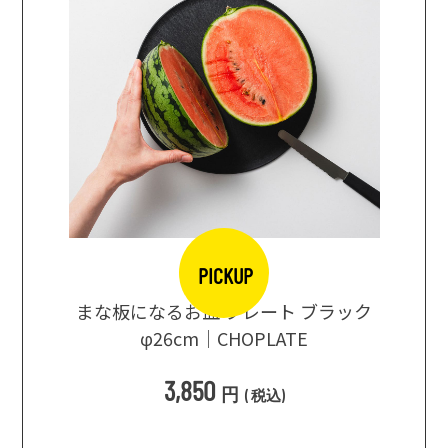
PICKUP
口大辞典
まな板になるお皿 プレート ブラック
まるで
シングス
φ26cm｜CHOPLATE
3種飲
3,850
円
(
税込
)
1