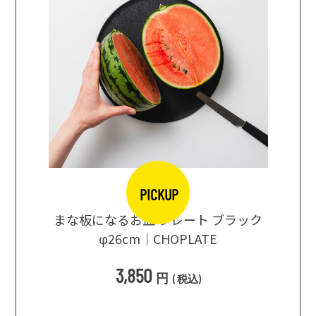
PICKUP
口大辞典
まな板になるお皿 プレート ブラック
まるで
シングス
φ26cm｜CHOPLATE
3種飲
3,850
円
(
税込
)
1