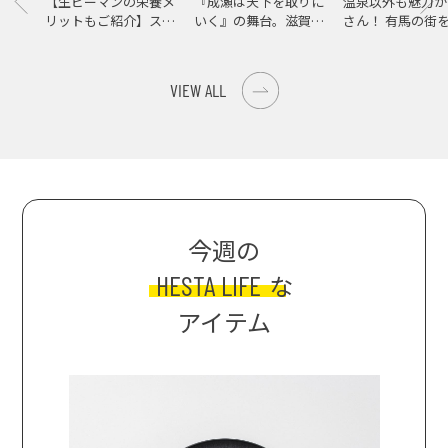
【生ピーマンの栄養メ
『成瀬は天下を取りに
温泉以外も魅力が
リットもご紹介】スパ
いく』の舞台。滋賀県
さん！ 有馬の街
イス際立つ、生ピーマ
大津の街をめぐる聖地
ンの肉詰めレシピ！
巡礼旅
VIEW ALL
今週の
HESTA LIFE
な
アイテム