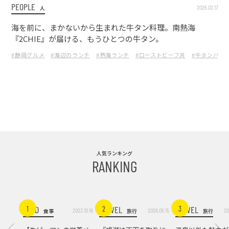
PEOPLE
2026.03.17
人
海を前に、まかないから生まれた牛タン料理。南熱海
『2CHIE』が届ける、もうひとつの牛タン。
#静岡グルメ
#海辺のランチ
#熱海ランチ
#ローストビーフ丼
#牛タンハン
人気ランキング
RANKING
FOOD
TRAVEL
TRAVEL
1
2
3
2023.10.16
2026.05.15
20
食事
旅行
旅行