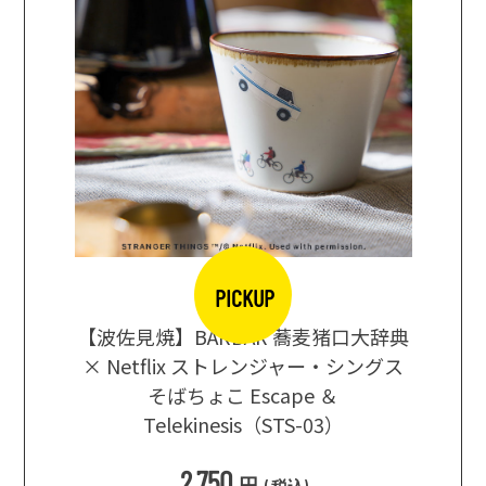
PICKUP
【波佐見焼】BARBAR 蕎麦猪口大辞典
地ビール
まな板
× Netflix ストレンジャー・シングス
箱根セレ
そばちょこ Escape ＆
Telekinesis（STS-03）
込
)
2,750
円