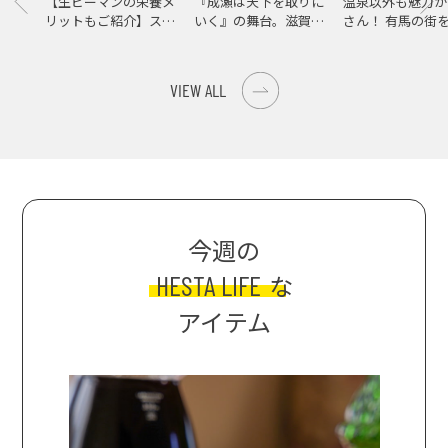
【生ピーマンの栄養メ
『成瀬は天下を取りに
温泉以外も魅力が
リットもご紹介】スパ
いく』の舞台。滋賀県
さん！ 有馬の街
イス際立つ、生ピーマ
大津の街をめぐる聖地
ンの肉詰めレシピ！
巡礼旅
VIEW ALL
今週の
HESTA LIFE
な
アイテム