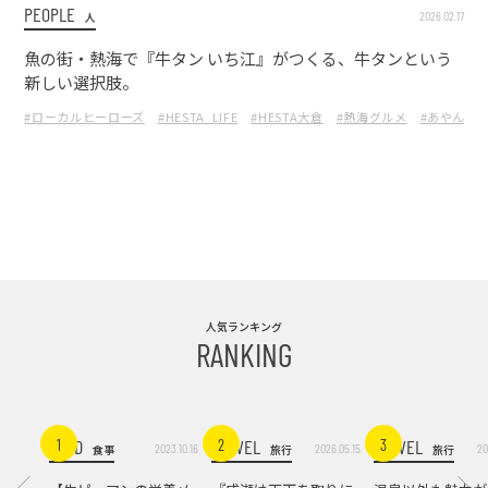
PEOPLE
2026.02.17
人
魚の街・熱海で『牛タン いち江』がつくる、牛タンという
新しい選択肢。
#ローカルヒーローズ
#HESTA_LIFE
#HESTA大倉
#熱海グルメ
#あやんぬ
人気ランキング
RANKING
FOOD
TRAVEL
TRAVEL
1
2
3
2023.10.16
2026.05.15
20
食事
旅行
旅行