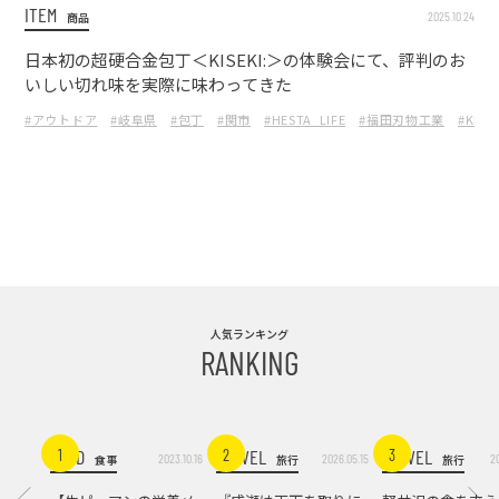
ITEM
2025.10.24
商品
日本初の超硬合金包丁＜KISEKI:＞の体験会にて、評判のお
いしい切れ味を実際に味わってきた
#アウトドア
#岐阜県
#包丁
#関市
#HESTA_LIFE
#福田刃物工業
#KISEK
人気ランキング
RANKING
FOOD
TRAVEL
TRAVEL
1
2
3
2023.10.16
2026.05.15
2
食事
旅行
旅行