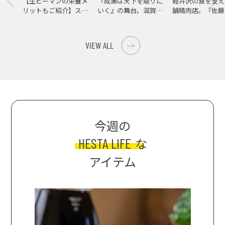
【生ピーマンの栄養メ
『成瀬は天下を取りに
軽井沢の食を支え
リットもご紹介】スパ
いく』の舞台。滋賀県
舗精肉店。『佐藤
イス際立つ、生ピーマ
大津の街をめぐる聖地
店』で知る、信州
ンの肉詰めレシピ！
巡礼旅
の美味しさ
VIEW ALL
今週の
HESTA LIFE
な
アイテム