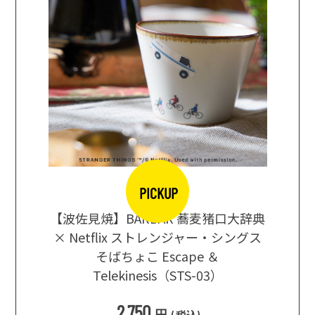
PICKUP
【波佐見焼】BARBAR 蕎麦猪口大辞典
地ビール
まな板
× Netflix ストレンジャー・シングス
箱根セレ
そばちょこ Escape ＆
Telekinesis（STS-03）
込
)
2,750
円