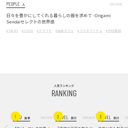
PEOPLE
2024.10.09
人
日々を豊かにしてくれる暮らしの器を求めて -Origami
Sendaiセレクトの世界感
#TALKY
#COOK
#クラフト
#仙台カフェ
#コラボアイテム
#竹村良訓
#
人気ランキング
RANKING
FOOD
TRAVEL
TRAVEL
1
2
3
2023.10.16
2026.05.15
20
食事
旅行
旅行