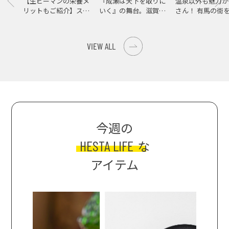
【生ピーマンの栄養メ
『成瀬は天下を取りに
温泉以外も魅力が
リットもご紹介】スパ
いく』の舞台。滋賀県
さん！ 有馬の街
イス際立つ、生ピーマ
大津の街をめぐる聖地
ンの肉詰めレシピ！
巡礼旅
VIEW ALL
今週の
HESTA LIFE
な
アイテム