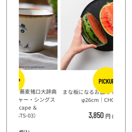
PICKUP
口大辞典
まな板になるお皿 プレート ブラック
まるで
・シングス
φ26cm｜CHOPLATE
3種飲
3,850
円
(
税込
)