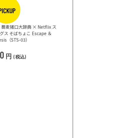
PICKUP
蕎麦猪口大辞典 × Netflix ス
 そばちょこ Escape ＆
nesis（STS-03）
50
円
(
税込
)