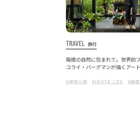
TRAVEL
旅行
箱根の自然に包まれて。世界的
コライ・バーグマンが描くアー
#神奈川県
#HESTA_LIFE
#箱根