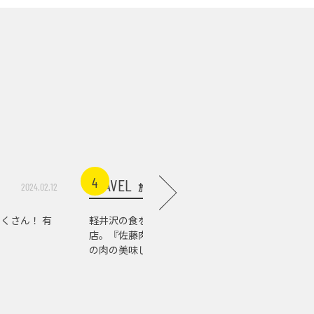
4
5
TRAVEL
TRAVEL
旅行
2024.02.12
2026.07.10
くさん！ 有
軽井沢の食を支える老舗精肉
自然もア
店。『佐藤肉店』で知る、信州
む、軽井
の肉の美味しさ
り