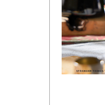
PICKUP
旅行気分♪ 強羅の地ビール 3種飲み比べ
セット ｜HESTA 箱根セレクト
980
2,480
円 ～
円
(
税込
)