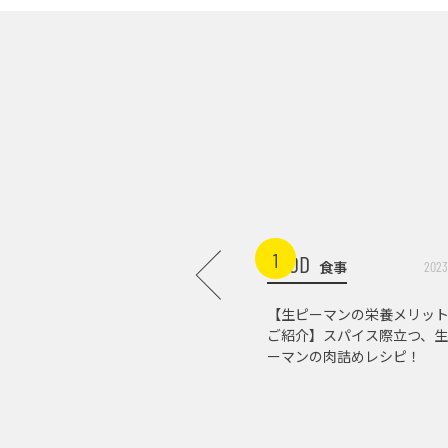
1
FOOD
食事
2023
【生ピーマンの栄養メリッ
ご紹介】スパイス際立つ、生
ーマンの肉詰めレシピ！