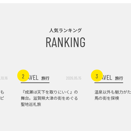
人気ランキング
RANKING
2
3
TRAVEL
TRAVEL
旅行
旅行
.10.16
2026.05.15
トも
『成瀬は天下を取りにいく』の
温泉以外も魅力がた
ピ
舞台。滋賀県大津の街をめぐる
馬の街を探検
聖地巡礼旅