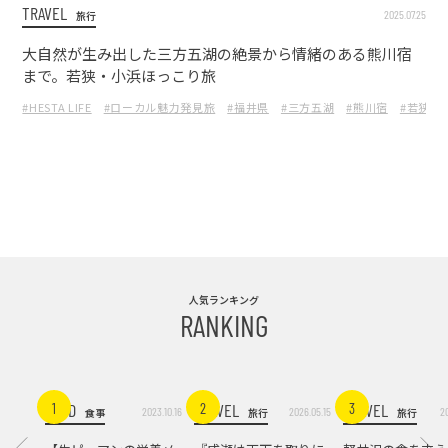
TRAVEL
2025.07.25
旅行
大自然が生み出した三方五湖の絶景から情緒のある熊川宿
まで。若狭・小浜ほっこり旅
#HESTA LIFE
#ローカル魅力発見旅
#福井県
#三方五湖
#熊川宿
#若狭ビ
人気ランキング
RANKING
FOOD
TRAVEL
TRAVEL
1
2
3
2023.10.16
2026.05.15
2
食事
旅行
旅行