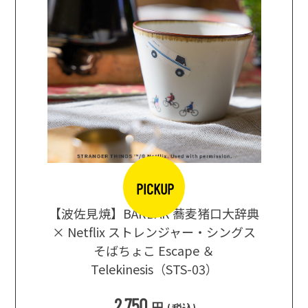
PICKUP
【波佐見焼】BARBAR 蕎麦猪口大辞典
地ビール
まな板
× Netflix ストレンジャー・シングス
箱根セレ
そばちょこ Escape ＆
Telekinesis（STS-03）
込
)
2,750
円