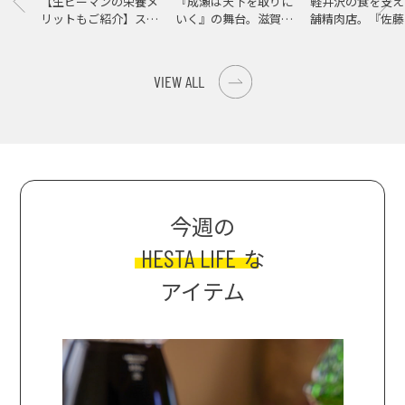
【生ピーマンの栄養メ
『成瀬は天下を取りに
軽井沢の食を支え
リットもご紹介】スパ
いく』の舞台。滋賀県
舗精肉店。『佐藤
イス際立つ、生ピーマ
大津の街をめぐる聖地
店』で知る、信州
ンの肉詰めレシピ！
巡礼旅
の美味しさ
VIEW ALL
今週の
HESTA LIFE
な
アイテム