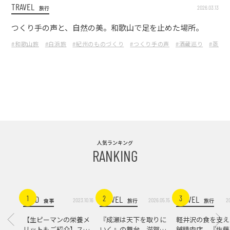
TRAVEL
2026.03.13
旅行
つくり手の声と、自然の美。和歌山で足を止めた場所。
#和歌山旅
#白浜旅
#紀州のものづくり
#つくり手の声
#酒蔵巡り
#蒸溜
人気ランキング
RANKING
FOOD
TRAVEL
TRAVEL
1
2
3
2023.10.16
2026.05.15
2
食事
旅行
旅行
【生ピーマンの栄養メ
『成瀬は天下を取りに
軽井沢の食を支え
リットもご紹介】スパ
いく』の舞台。滋賀県
舗精肉店。『佐藤