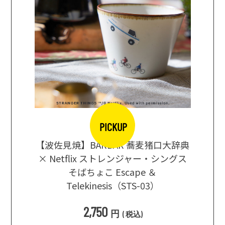
PICKUP
【波佐見焼】BARBAR 蕎麦猪口大辞典
地ビール
まな板
× Netflix ストレンジャー・シングス
箱根セレ
そばちょこ Escape ＆
Telekinesis（STS-03）
込
)
2,750
円
(
税込
)