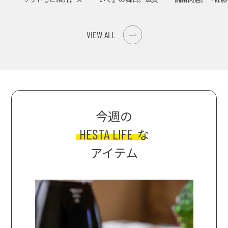
イス際立つ、生ピーマ
大津の街をめぐる聖地
店』で知る、信州
ンの肉詰めレシピ！
巡礼旅
の美味しさ
VIEW ALL
今週の
HESTA LIFE
な
アイテム