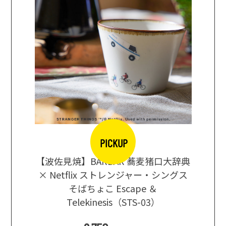
PICKUP
【波佐見焼】BARBAR 蕎麦猪口大辞典
地ビール
まな板
× Netflix ストレンジャー・シングス
箱根セレ
そばちょこ Escape ＆
Telekinesis（STS-03）
込
)