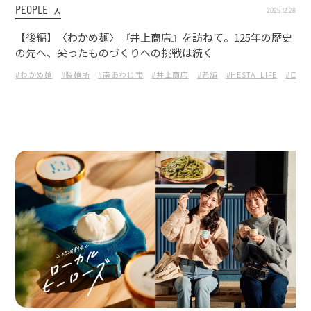
PEOPLE
2025.12.26
人
【後編】〈わかめ麺〉『井上商店』を訪ねて。125年の歴史
の先へ、尖ったものづくりへの挑戦は続く
#わかめ麺
#製麺所
#南あわじ市
#井上商店
#老舗
#HESTA_LIFE
#ロー