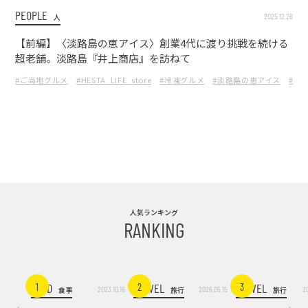
PEOPLE
2025.12.26
人
【前編】〈淡路島の恵アイス〉創業4代に渡り挑戦を続ける
超老舗。淡路島『井上商店』を訪ねて
#ご当地グルメ
#HESTA_LIFE_store
#冷凍グルメ
#淡路島の恵アイス
#冷
人気ランキング
RANKING
FOOD
TRAVEL
TRAVEL
1
2
3
2023.10.16
2026.05.15
2
食事
旅行
旅行