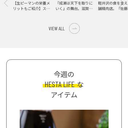
【生ピーマンの栄養メ
『成瀬は天下を取りに
軽井沢の食を支え
リットもご紹介】スパ
いく』の舞台。滋賀県
舗精肉店。『佐藤
イス際立つ、生ピーマ
大津の街をめぐる聖地
店』で知る、信州
ンの肉詰めレシピ！
巡礼旅
の美味しさ
VIEW ALL
今週の
HESTA LIFE
な
アイテム