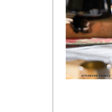
PICKUP
旅行気分♪ 強羅の地ビール 3種飲み比べ
セット ｜HESTA 箱根セレクト
980
2,480
円 ～
円
(
税込
)