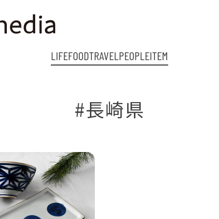
LIFE
FOOD
TRAVEL
PEOPLE
ITEM
#長崎県