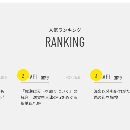
人気ランキング
RANKING
2
3
TRAVEL
TRAVEL
旅行
旅行
.10.16
2026.05.15
トも
『成瀬は天下を取りにいく』の
温泉以外も魅力がた
ピ
舞台。滋賀県大津の街をめぐる
馬の街を探検
聖地巡礼旅