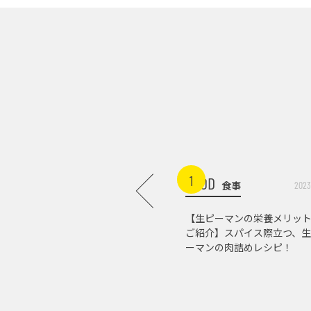
1
FOOD
食事
2023
【生ピーマンの栄養メリッ
ご紹介】スパイス際立つ、生
ーマンの肉詰めレシピ！