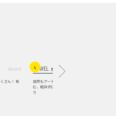
4
5
TRAVEL
TRAVEL
旅行
2024.02.12
2026.07.03
くさん！ 有
自然もアートもグルメも楽し
軽井沢の
む、軽井沢ローカルスポット巡
店。『佐
り
の肉の美