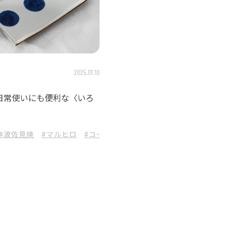
2025.01.10
日常使いにも便利な〈いろ
#波佐見焼
#マルヒロ
#コーディネート
#小皿
#長崎県
#丼