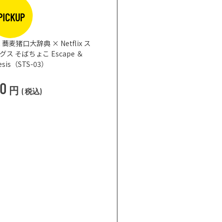
PICKUP
蕎麦猪口大辞典 × Netflix ス
 そばちょこ Escape ＆
nesis（STS-03）
50
円
(
税込
)