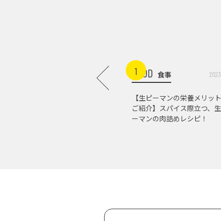
1
FOOD
食事
2023
【生ピーマンの栄養メリッ
ご紹介】スパイス際立つ、生
ーマンの肉詰めレシピ！