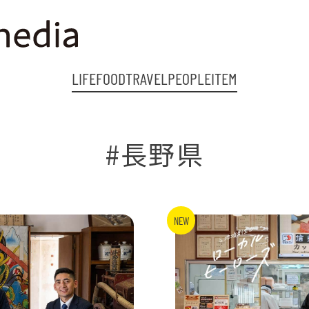
LIFE
FOOD
TRAVEL
PEOPLE
ITEM
#長野県
NEW