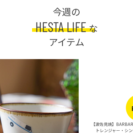
今週の
HESTA LIFE
な
アイテム
PICKUP
BARBAR 蕎麦猪口大辞典 × Netflix ス
ャー・シングス そばちょこ Escape ＆