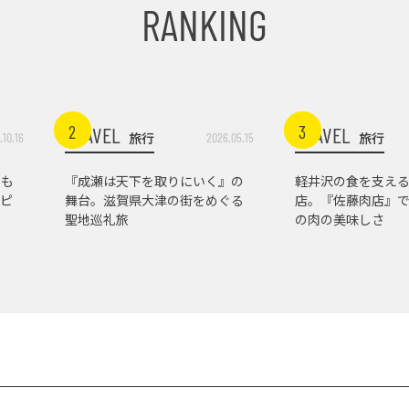
RANKING
2
3
TRAVEL
TRAVEL
旅行
旅行
.10.16
2026.05.15
トも
『成瀬は天下を取りにいく』の
軽井沢の食を支え
ピ
舞台。滋賀県大津の街をめぐる
店。『佐藤肉店』
聖地巡礼旅
の肉の美味しさ