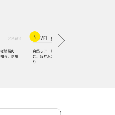
4
5
TRAVEL
FOOD
旅行
食
2026.07.10
2026.07.03
る老舗精肉
自然もアートもグルメも楽し
佐久の水
で知る、信州
む、軽井沢ローカルスポット巡
り。老舗
り
ねて