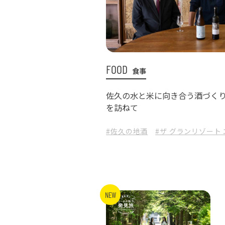
FOOD
食事
佐久の水と米に向き合う酒づく
を訪ねて
#佐久の地酒
#ザ グランリゾート
NEW