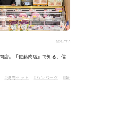
2026.07.10
肉店。『佐藤肉店』で知る、信
澤の花
#焼肉セット
#長野の日本酒
#ハンバーグ
#佐久の酒蔵
#味付け肉
#佐久市
#信州プレミアム牛
#伴野酒造
#長野