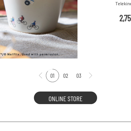
Telekinesis（STS-03）
2,750
円
(
税込
)
01
02
03
ONLINE STORE