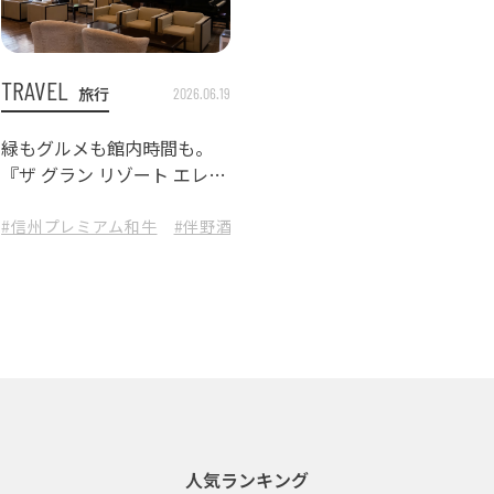
TRAVEL
旅行
2026.06.19
緑もグルメも館内時間も。
『ザ グラン リゾート エレガ
ンテ軽井沢』で楽しむフォ
レストリゾートステイ
魅力発見旅
#信州プレミアム和牛
#軽井沢
#長野県
#伴野酒造
#ザグランリゾートエレガンテ軽井
#テニスコート
#軽井沢グル
人気ランキング