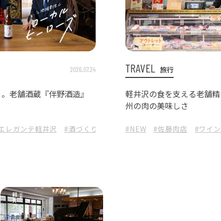
TRAVEL
旅行
2026.07.24
り。老舗酒蔵『伴野酒造』
軽井沢の食を支える老舗精
州の肉の美味しさ
 エレガンテ軽井沢
#酒づくり
#蔵元杜氏
#NEW
#Beau Michelle
#佐藤肉店
#ワイン
#