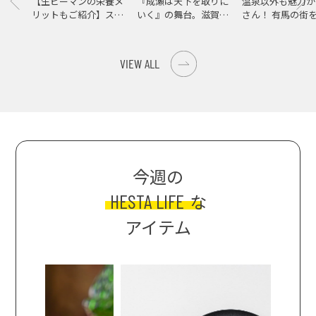
【生ピーマンの栄養メ
『成瀬は天下を取りに
温泉以外も魅力が
リットもご紹介】スパ
いく』の舞台。滋賀県
さん！ 有馬の街
イス際立つ、生ピーマ
大津の街をめぐる聖地
ンの肉詰めレシピ！
巡礼旅
VIEW ALL
今週の
HESTA LIFE
な
アイテム