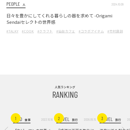
PEOPLE
2024.10.09
人
日々を豊かにしてくれる暮らしの器を求めて -Origami
Sendaiセレクトの世界感
#TALKY
#COOK
#クラフト
#仙台カフェ
#コラボアイテム
#竹村良訓
#
人気ランキング
RANKING
FOOD
TRAVEL
TRAVEL
1
2
3
2023.10.16
2026.05.15
20
食事
旅行
旅行