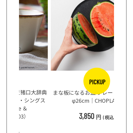
PICKUP
口大辞典
まな板になるお皿 プレート ブラック
まるで
シングス
φ26cm｜CHOPLATE
3種飲
3,850
円
(
税込
)