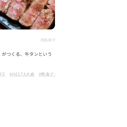
2026.02.17
』がつくる、牛タンという
IFE
#HESTA大倉
#熱海グルメ
#あやんぬ
#牛タン専門店
#