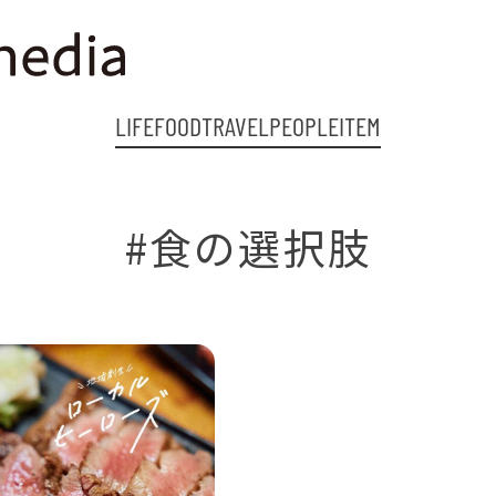
LIFE
FOOD
TRAVEL
PEOPLE
ITEM
#食の選択肢