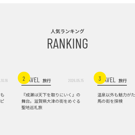
人気ランキング
RANKING
2
3
TRAVEL
TRAVEL
旅行
旅行
.10.16
2026.05.15
トも
『成瀬は天下を取りにいく』の
温泉以外も魅力がた
ピ
舞台。滋賀県大津の街をめぐる
馬の街を探検
聖地巡礼旅