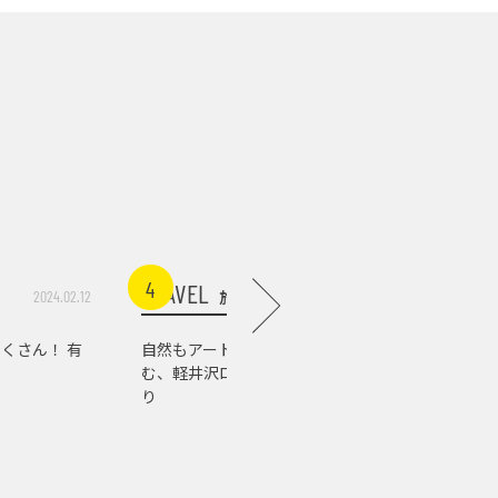
4
5
TRAVEL
TRAVEL
旅行
2024.02.12
2026.07.03
くさん！ 有
自然もアートもグルメも楽し
軽井沢の
む、軽井沢ローカルスポット巡
店。『佐
り
の肉の美