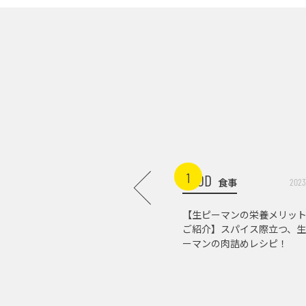
1
FOOD
食事
2023
【生ピーマンの栄養メリッ
ご紹介】スパイス際立つ、生
ーマンの肉詰めレシピ！