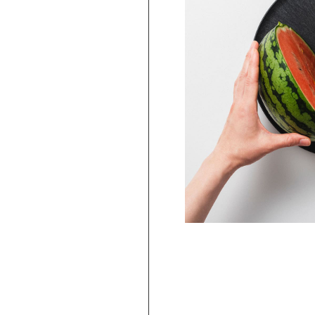
PICKUP
ARBAR 蕎麦猪口大辞典 × Netflix ス
ー・シングス そばちょこ Escape ＆
Telekinesis（STS-03）
2,750
円
(
税込
)