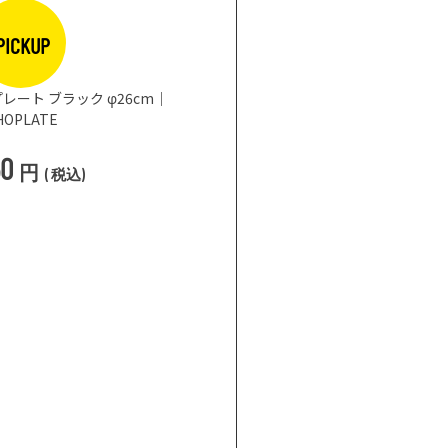
PICKUP
レート ブラック φ26cm｜
HOPLATE
50
円
(
税込
)