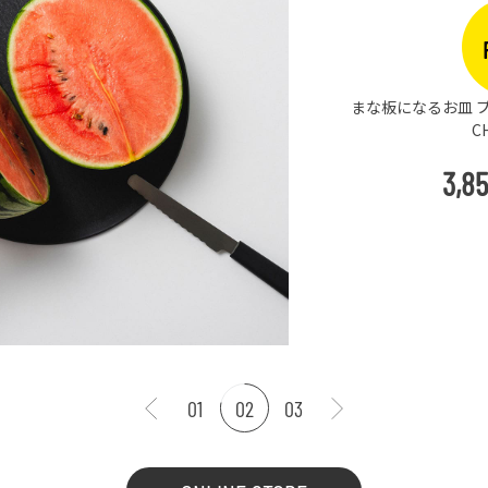
まな板になるお皿 プ
C
3,8
01
02
03