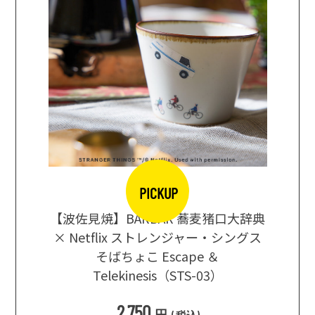
PICKUP
【波佐見焼】BARBAR 蕎麦猪口大辞典
地ビール
まな板
× Netflix ストレンジャー・シングス
箱根セレ
そばちょこ Escape ＆
Telekinesis（STS-03）
込
)
2,750
円