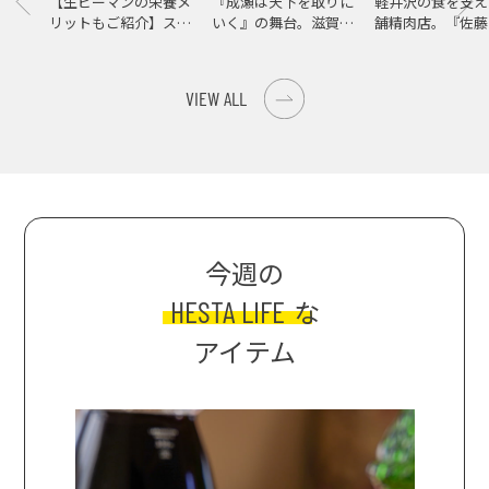
【生ピーマンの栄養メ
『成瀬は天下を取りに
軽井沢の食を支え
リットもご紹介】スパ
いく』の舞台。滋賀県
舗精肉店。『佐藤
イス際立つ、生ピーマ
大津の街をめぐる聖地
店』で知る、信州
ンの肉詰めレシピ！
巡礼旅
の美味しさ
VIEW ALL
今週の
HESTA LIFE
な
アイテム