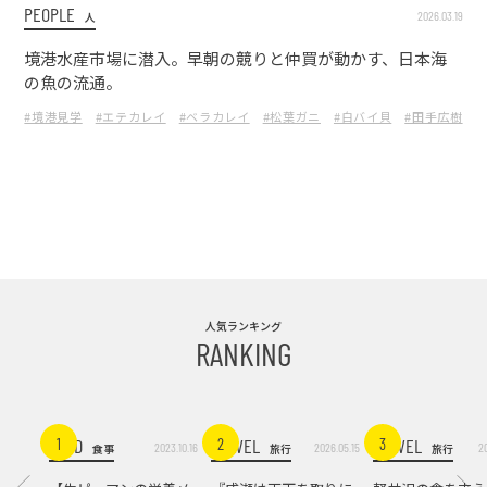
PEOPLE
2026.03.19
人
境港水産市場に潜入。早朝の競りと仲買が動かす、日本海
の魚の流通。
#境港見学
#エテカレイ
#ベラカレイ
#松葉ガニ
#白バイ貝
#田手広樹
人気ランキング
RANKING
FOOD
TRAVEL
TRAVEL
1
2
3
2023.10.16
2026.05.15
2
食事
旅行
旅行