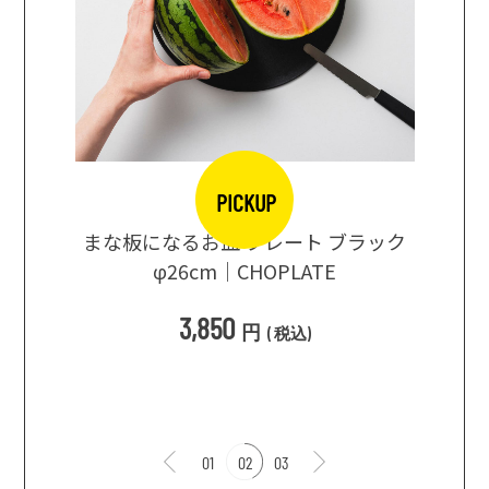
PICKUP
口大辞典
まな板になるお皿 プレート ブラック
まるで
シングス
φ26cm｜CHOPLATE
3種飲
3,850
円
(
税込
)
1
01
02
03