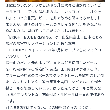
側壁についたタップから透明の升に次々と注がれていくビ
ールを目にしてつい溢れるのは、「カッコいい」「オシャ
レ」といった言葉。ビールを升で飲める所はあるかもしれ
ませんが、透明の升でビールのキレイな色合いをみながら
飲めるのは、国内でもここだけかもしれません。
『BRIGHT BLUE BREWING』は、山梨県富士吉田市にある
氷屋の氷室をリノベーションした複合施設
『FUJIHIMURO』に、2021年1月にオープンしたマイクロ
ブルワリーです。
富士山の水、地元のホップ、果物などを使用したビール
を、施設内にある醸造所で製造。土日祝日は併設するタッ
プルームや店頭のスペースでクラフトビールを飲むことがで
き、ネットストアや『道の駅富士吉田』などでも、その特
製ビールを販売しています。ぱっと見ではビールと思えな
いほどエレガントな、750mlボトルビールは一見の価値あり
です。
同じ味を2度は作らない。どの味も飲めるのは今だけ