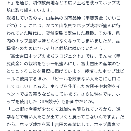
ト』を通じ、耕作放棄地などの広い土地を使ってホップ栽
培に取り組んでいます。
栽培しているのは、山梨県の固有品種〈甲斐黄金（かいこ
がね）〉。これは、かつて山梨県でホップ栽培が盛んに行
われていた時代に、突然変異で誕生した品種。その後、県
内のホップ農家はほとんどなくなってしまいましたが、品
種保存のためにひっそりと栽培は続いていたそう。
『富士吉田ホップのまちプロジェクト』では、そんな〈甲
斐黄金〉の栽培をもう一度盛んにし、富士吉田の産業のひ
とつとすることを目標に掲げています。栽培したホップはビ
ールに使用するほか、「ビールを飲まない人たちにも口に
してほしい」と考え、ホップを使用したお団子やお餅をイ
ベントで振る舞うなどもしています。さらに現在では、ホ
ップを使用した〈IPA餃子〉も計画中だとか。
「この街は産業が少なくて就職先も限られているから、進
学などで若い人たちが出ていくと戻ってこないんですよ。だ
から、ホップ栽培を富士吉田の産業にして、ホップ農家で