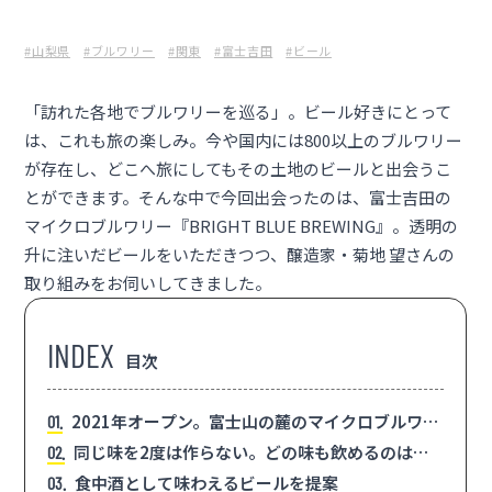
#山梨県
#ブルワリー
#関東
#富士吉田
#ビール
「訪れた各地でブルワリーを巡る」。ビール好きにとって
は、これも旅の楽しみ。今や国内には800以上のブルワリー
が存在し、どこへ旅にしてもその土地のビールと出会うこ
とができます。そんな中で今回出会ったのは、富士吉田の
マイクロブルワリー『
BRIGHT BLUE BREWING
』。透明の
升に注いだビールをいただきつつ、醸造家・菊地 望さんの
取り組みをお伺いしてきました。
目次
2021年オープン。富士山の麓のマイクロブルワリ
1
ー
同じ味を2度は作らない。どの味も飲めるのは今
2
だけ
食中酒として味わえるビールを提案
3