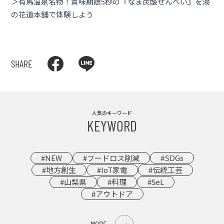
＞有馬温泉名物！賞味期限5秒の『なま炭酸せんべい』を湯
の花道本舗で体験しよう
SHARE
人気のキーワード
KEYWORD
#NEW
#フードロス削減
#SDGs
#地方創生
#IoT家電
#伝統工芸
#山梨県
#料理
#5eL
#アウトドア
MORE