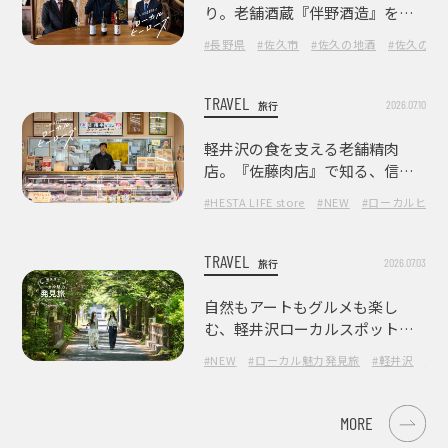
り。老舗酒蔵『伴野酒造』を訪
ねて
#長野県
#佐久市
#佐久の地酒
#佐久の酒
TRAVEL
2026.07.10
旅行
軽井沢の食を支える老舗精肉
店。『佐藤肉店』で知る、信州
の肉の美味しさ
#HESTA LIFE store
#NEW
#ローカルヒー
TRAVEL
2026.07.03
旅行
自然もアートもグルメも楽し
む、軽井沢ローカルスポット巡
り
#NEW
#ローカル魅力発見旅
#軽井沢
#長
MORE