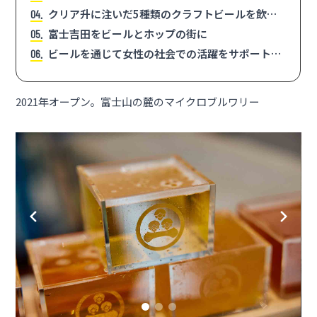
クリア升に注いだ5種類のクラフトビールを飲み
4
比べ
富士吉田をビールとホップの街に
5
ビールを通じて女性の社会での活躍をサポートし
6
たい
2021年オープン。富士山の麓のマイクロブルワリー