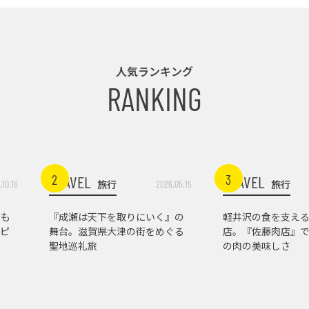
人気ランキング
RANKING
2
3
TRAVEL
TRAVEL
旅行
旅行
.10.16
2026.05.15
トも
『成瀬は天下を取りにいく』の
軽井沢の食を支え
ピ
舞台。滋賀県大津の街をめぐる
店。『佐藤肉店』
聖地巡礼旅
の肉の美味しさ