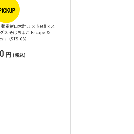
PICKUP
まな板になるお皿 プレート ブラック φ26
CHOPLATE
3,850
円
(
税込
)