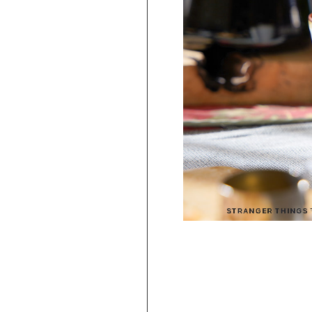
PICKUP
【波佐見焼】BARBAR 蕎麦猪口大辞典 
トレンジャー・シングス そばちょこ
Telekinesis（STS-
2,750
円
(
税