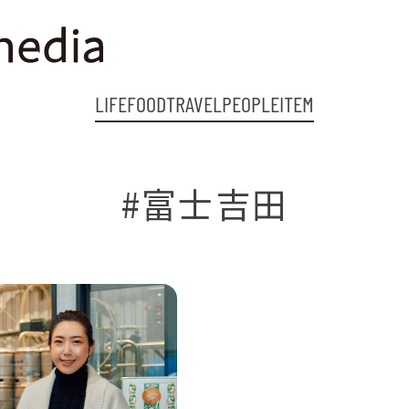
LIFE
FOOD
TRAVEL
PEOPLE
ITEM
#富士吉田