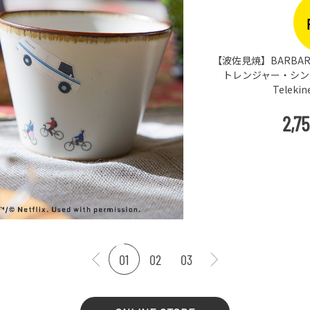
× Netflix ス
 Escape ＆
03）
込
)
01
02
03