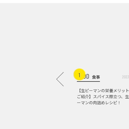
1
FOOD
食事
2023
【生ピーマンの栄養メリッ
ご紹介】スパイス際立つ、生
ーマンの肉詰めレシピ！