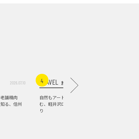
4
5
TRAVEL
TRAVEL
旅行
2026.07.10
2026.07.03
る老舗精肉
自然もアートもグルメも楽し
温泉以外も
で知る、信州
む、軽井沢ローカルスポット巡
馬の街を
り