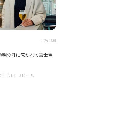
2024.03.01
透明の升に惹かれて富士吉
富士吉田
#ビール