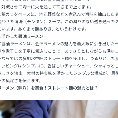
、対流させて均一に火を通して平ざるで上げます。
と鶏ガラをベースに、地元野菜などを煮込んで旨味を抽出した
合わせた清湯（チンタン）スープ。この濁りのない透き通った
ています。あくまで麺ありき、というわけです。
を活かした醤油ラーメン
』の醤油ラーメンは、会津ラーメンの魅力を最大限に引き出した
ラや煮干しを丁寧に煮込むことで、あっさりとしながらも深い
ンならではの多加水中細ストレート麺を使用し、つるりとした
トッピングはシンプルに、香ばしいチャーシュー、シャキッと
味しさを演出。素材の持ち味を活かしたシンプルな構成が、最
ンの奥深さを伝えます。
ラーメン〈弾八〉を実食！ストレート麺の魅力とは？