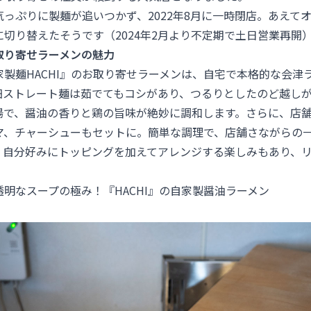
っぷりに製麺が追いつかず、2022年8月に一時閉店。あえて
切り替えたそうです（2024年2月より不定期で土日営業再開
取り寄せラーメンの魅力
製麺HACHI』のお取り寄せラーメンは、自宅で本格的な会津
細ストレート麺は茹でてもコシがあり、つるりとしたのど越し
湯で、醤油の香りと鶏の旨味が絶妙に調和します。さらに、店
マ、チャーシューもセットに。簡単な調理で、店舗さながらの
。自分好みにトッピングを加えてアレンジする楽しみもあり、
明なスープの極み！『HACHI』の自家製醤油ラーメン