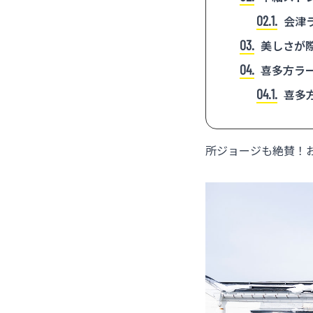
2.1
会津
3
美しさが
4
喜多方ラー
4.1
喜多
所ジョージも絶賛！お