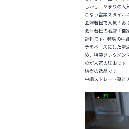
しかし、あまりの人気
こなう営業スタイルに
会津若松で人気！お
会津若松の名店『自家
評判です。特製の中
ラをベースにした清
め、特製タレやメン
のが人気の理由です
納得の逸品です。
中細ストレート麺と透