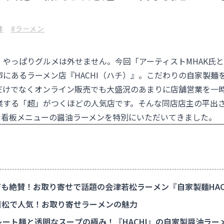
津
#ラーメン
、やっぱりグルメは外せません。今回「アーティストMHAK氏
市にあるラーメン店『
HACHI（ハチ）
』。こだわりの自家製麺
だけでなくオンライン販売でも大盛況のあまりに店舗営業を一
業する「超」がつくほどの人気店です。そんな同店店主の平出
に、看板メニューの醤油ラーメンを特別にいただいてきました。
も絶賛！お取り寄せで話題の会津若松ラーメン『自家製麺HAC
松で人気！お取り寄せラーメンの魅力
ート麺と透明なスープの極み！『HACHI』の自家製醤油ラー