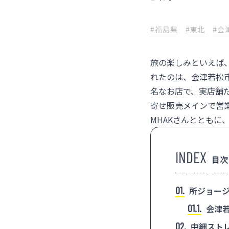
#福島県
#東北
#会
旅の楽しみといえば
れたのは、会津若松
名なお店で、実店舗
寄せ販売メインで営
MHAKさんととも
目次
1
所ジョージ
1.1
会津若
2
中細ストレ