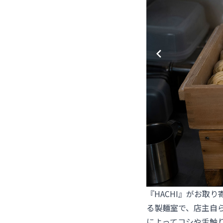
『HACHI』がお取
る製麺室で、店主自
によってコシや舌触