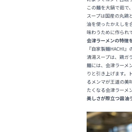
この麺を大鍋で茹で
スープは国産の丸鶏
油を使ったかえしを
味わうために作られ
会津ラーメンの特徴
『自家製麺HACHI
清湯スープは、鶏ガ
麺には、会津ラーメ
りと引き上げます。
るメンマが王道の美
たくなる会津ラーメ
美しさが際立つ醤油