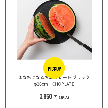
PICKUP
口大辞典
まな板になるお皿 プレート ブラック
まるで
シングス
φ26cm｜CHOPLATE
3種飲
3,850
円
(
税込
)
1