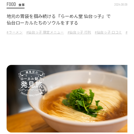
FOOD
2024.08.09
食事
地元の胃袋を掴み続ける『らーめん堂 仙台っ子』で
仙台ローカルたちのソウルをすする
#ラーメン
#仙台っ子 限定メニュー
#仙台っ子 行列
#仙台っ子 口コミ
#仙