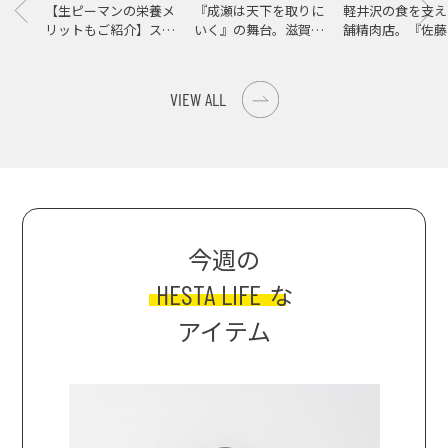
【生ピーマンの栄養メ
『成瀬は天下を取りに
軽井沢の食を支え
リットもご紹介】スパ
いく』の舞台。滋賀県
舗精肉店。『佐藤
イス際立つ、生ピーマ
大津の街をめぐる聖地
店』で知る、信州
ンの肉詰めレシピ！
巡礼旅
の美味しさ
VIEW ALL
今週の
HESTA LIFE
な
アイテム