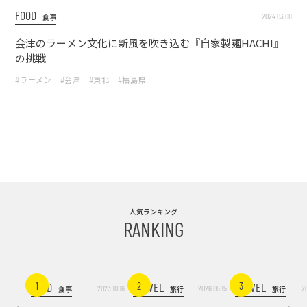
FOOD
2024.03.08
食事
会津のラーメン文化に新風を吹き込む『自家製麺HACHI』
の挑戦
#ラーメン
#会津
#東北
#福島県
人気ランキング
RANKING
FOOD
TRAVEL
TRAVEL
1
2
3
2023.10.16
2026.05.15
2
食事
旅行
旅行