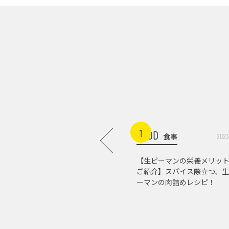
1
FOOD
食事
2023
【生ピーマンの栄養メリッ
ご紹介】スパイス際立つ、生
ーマンの肉詰めレシピ！