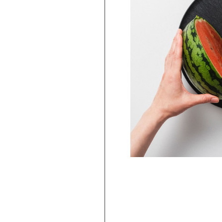
PICKUP
ARBAR 蕎麦猪口大辞典 × Netflix ス
ー・シングス そばちょこ Escape ＆
Telekinesis（STS-03）
2,750
円
(
税込
)