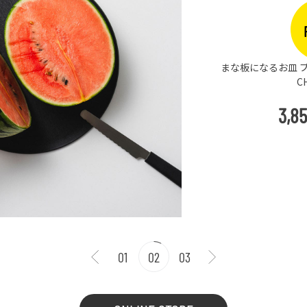
まな板になるお皿 プ
C
3,8
01
02
03