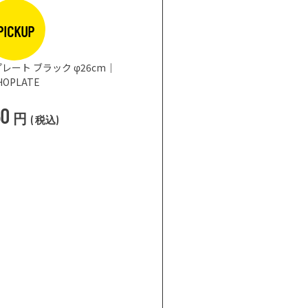
PICKUP
レート ブラック φ26cm｜
HOPLATE
50
円
(
税込
)