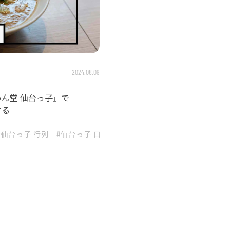
2024.08.09
ん堂 仙台っ子』で
する
#仙台っ子 行列
#仙台っ子 口コミ
#仙台っ子 ラーメン
#絶対定