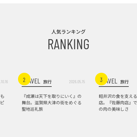
人気ランキング
RANKING
2
3
TRAVEL
TRAVEL
旅行
旅行
.10.16
2026.05.15
トも
『成瀬は天下を取りにいく』の
軽井沢の食を支え
ピ
舞台。滋賀県大津の街をめぐる
店。『佐藤肉店』
聖地巡礼旅
の肉の美味しさ