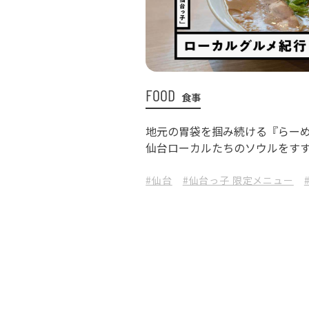
FOOD
食事
地元の胃袋を掴み続ける『らーめ
仙台ローカルたちのソウルをす
#仙台
#仙台っ子 限定メニュー