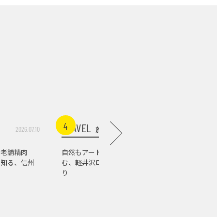
4
5
TRAVEL
TRAVEL
旅行
2026.07.10
2026.07.03
る老舗精肉
自然もアートもグルメも楽し
温泉以外も
で知る、信州
む、軽井沢ローカルスポット巡
馬の街を
り