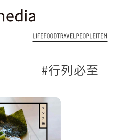
LIFE
FOOD
TRAVEL
PEOPLE
ITEM
#行列必至