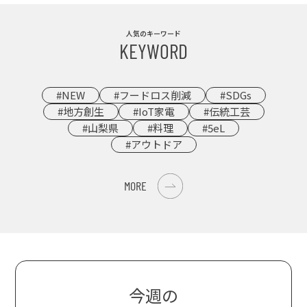
人気のキーワード
KEYWORD
#NEW
#フードロス削減
#SDGs
#地方創生
#IoT家電
#伝統工芸
#山梨県
#料理
#5eL
#アウトドア
MORE
今週の