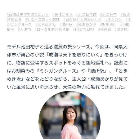
#成瀬は天下を取りにいく
#競技かるた
#近江勧学館
#近江神宮
#馬場
児童公園
#近江牛コロッケ御膳
#湖の駅浜大津おいしや
#ミシガン
#ミ
シガンクルーズ
#ときめき坂
#膳所駅
#成瀬あかり
#聖地巡礼
#池田
裕子
#大津市
#ローカル魅力発見旅
#HESTA LIFE
#琵琶湖
#滋賀県
モデル池田裕子と巡る滋賀の旅シリーズ。今回は、同県大
津市が舞台の小説『成瀬は天下を取りにいく』をきっかけ
に、物語に登場するスポットをめぐる聖地巡礼へ。読者に
はお馴染みの『ミシガンクルーズ』や『膳所駅』、『とき
めき坂』などをたどりながら、主人公・成瀬あかりが見て
いた風景に思いを巡らせ、大津の魅力に触れてきました。