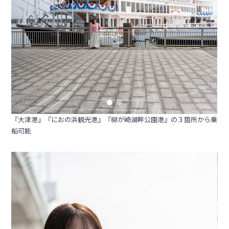
『大津港』『におの浜観光港』『柳が崎湖畔公園港』の３箇所から乗
船可能