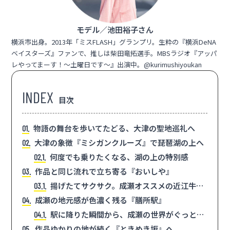
モデル／池田裕子さん
横浜市出身。2013年「ミスFLASH」グランプリ。生粋の『横浜DeNA
ベイスターズ』ファンで、推しは柴田竜拓選手。MBSラジオ『アッパ
レやってまーす！〜土曜日です〜』出演中。
@kurimushiyoukan
目次
物語の舞台を歩いてたどる、大津の聖地巡礼へ
1
大津の象徴『ミシガンクルーズ』で琵琶湖の上へ
2
何度でも乗りたくなる、湖の上の特別感
2.1
作品と同じ流れで立ち寄る『おいしや』
3
揚げたてサクサク。成瀬オススメの近江牛コ
3.1
ロッケ御膳
成瀬の地元感が色濃く残る『膳所駅』
4
駅に降りた瞬間から、成瀬の世界がぐっと近
4.1
づく
作品ゆかりの地が続く『ときめき坂』へ
5