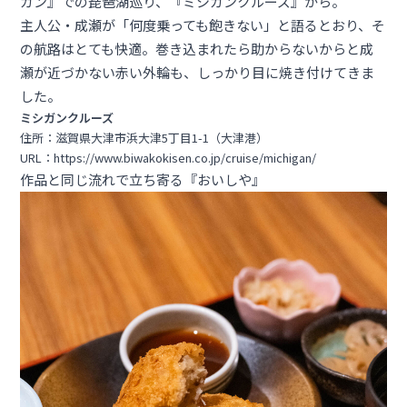
ガン』での琵琶湖巡り、『ミシガンクルーズ』から。
主人公・成瀬が「何度乗っても飽きない」と語るとおり、そ
の航路はとても快適。巻き込まれたら助からないからと成
瀬が近づかない赤い外輪も、しっかり目に焼き付けてきま
した。
ミシガンクルーズ
住所：滋賀県大津市浜大津5丁目1-1（大津港）
URL：
https://www.biwakokisen.co.jp/cruise/michigan/
作品と同じ流れで立ち寄る『おいしや』