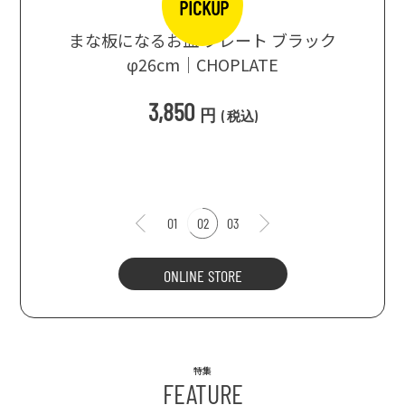
PICKUP
【波佐
ブラック
まるで箱根旅行気分♪ 強羅の地ビール
× N
3種飲み比べセット ｜HESTA 箱根セレ
クト
1,980
2,480
円 ～
円
(
税込
)
01
02
03
ONLINE STORE
特集
FEATURE