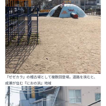
『ゼゼカラ』の稽古場として複数回登場。道路を挟むと、
成瀬が住む『におの浜』地域