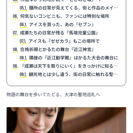
膳所の日常が見えてくる、街と作品のメイン
5.1
ストリート
何気ないコンビニも、ファンには特別な場所
6
アイスを買った、あの『セブン』
6.1
成瀬たちの日常が残る『馬場児童公園』
7
アイスも『ゼゼカラ』もこの場所で
7.1
合格祈願とかるたの舞台『近江神宮』
8
隣接の『近江勧学館』はかるた大会の舞台に
8.1
『成瀬は天下を取りにいく』をきっかけに知る、
9
大津の街
観光地とは少し違う、街の日常に触れる聖地
9.1
巡礼
物語の舞台を歩いてたどる、大津の聖地巡礼へ