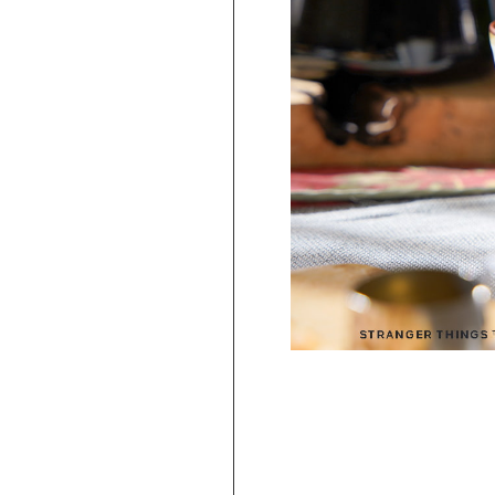
PICKUP
旅行気分♪ 強羅の地ビール 3種飲み比べ
セット ｜HESTA 箱根セレクト
980
2,480
円 ～
円
(
税込
)