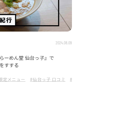
2024.08.09
らーめん堂 仙台っ子』で
をすする
 限定メニュー
家
#竹村良訓
#仙台っ子 口コミ
#コラボアイテム
#PICK UP
#仙台カフェ
#東北
#クラフト
#仙台っ子 
#C