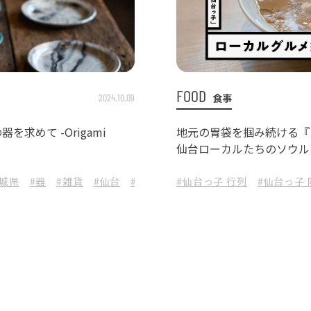
FOOD
食事
2024.10.09
求めて -Origami
地元の胃袋を掴み続ける『
仙台ローカルたちのソウル
宮城県
#器
#雑貨
#仙台
#TALKY
#仙台っ子 行列
#OrigamiSendai
#仙台っ子
#陶芸作