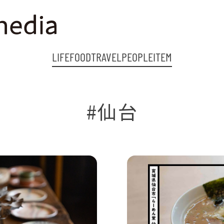
LIFE
FOOD
TRAVEL
PEOPLE
ITEM
#仙台