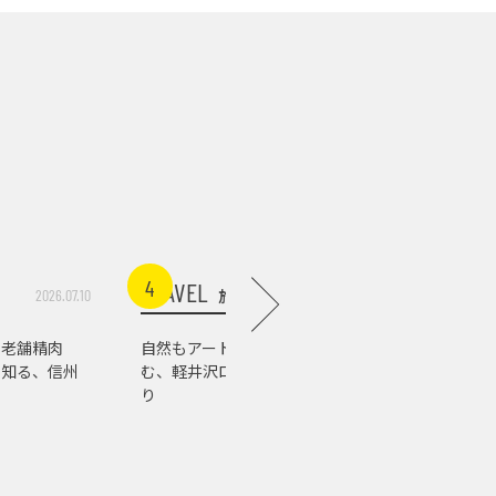
4
5
TRAVEL
FOOD
旅行
食
2026.07.10
2026.07.03
る老舗精肉
自然もアートもグルメも楽し
佐久の水
で知る、信州
む、軽井沢ローカルスポット巡
り。老舗
り
ねて