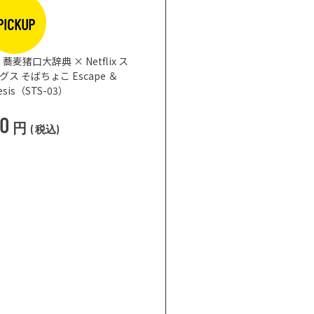
PICKUP
蕎麦猪口大辞典 × Netflix ス
 そばちょこ Escape ＆
nesis（STS-03）
50
円
(
税込
)