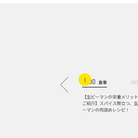
1
FOOD
食事
2023
【生ピーマンの栄養メリッ
ご紹介】スパイス際立つ、生
ーマンの肉詰めレシピ！