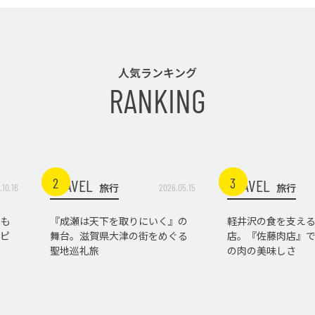
人気ランキング
RANKING
2
3
TRAVEL
TRAVEL
旅行
旅行
.10.16
2026.05.15
トも
『成瀬は天下を取りにいく』の
軽井沢の食を支え
ピ
舞台。滋賀県大津の街をめぐる
店。『佐藤肉店』
聖地巡礼旅
の肉の美味しさ