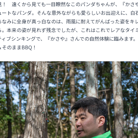
見！ 遠くから見ても一目瞭然なこのパンダちゃんが、『かさ
ュートなパンダ。そんな意外ながらも愛らしいお出迎えに、白
ちなみに全身が真っ白なのは、雨風に耐えてがんばった姿をキ
ら。本来の姿が見れず残念でしたが、これはこれでレアなタイ
ティブシンキングで、『かさや』さんでの自然体験に臨みます
そのままBBQ！