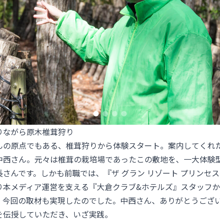
りながら原木椎茸狩り
んの原点でもある、椎茸狩りから体験スタート。案内してくれ
中西さん。元々は椎茸の栽培場であったこの敷地を、一大体験
長さんです。しかも前職では、『
ザ グラン リゾート プリンセ
り本メディア運営を支える『大倉クラブ&ホテルズ』スタッフ
、今回の取材も実現したのでした。中西さん、ありがとうござ
を伝授していただき、いざ実践。