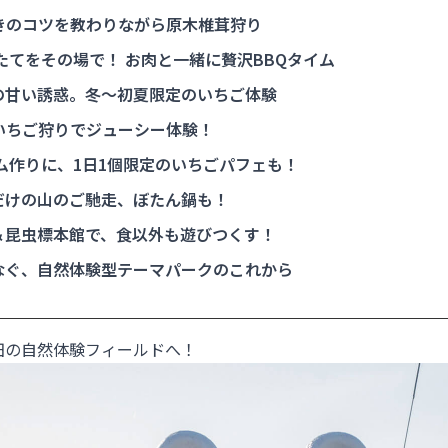
きのコツを教わりながら原木椎茸狩り
たてをその場で！ お肉と一緒に贅沢BBQタイム
の甘い誘惑。冬〜初夏限定のいちご体験
いちご狩りでジューシー体験！
ム作りに、1日1個限定のいちごパフェも！
だけの山のご馳走、ぼたん鍋も！
＆昆虫標本館で、食以外も遊びつくす！
なぐ、自然体験型テーマパークのこれから
田の自然体験フィールドへ！