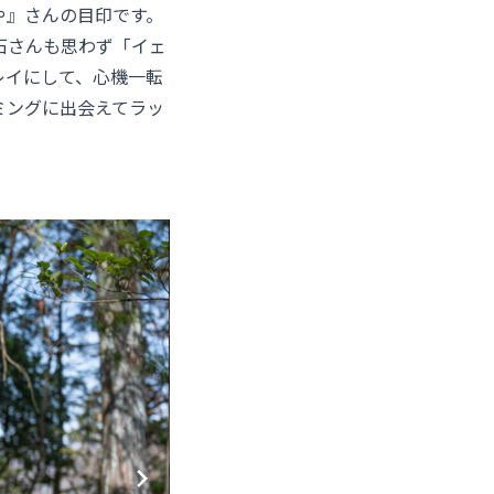
や』さんの目印です。
石さんも思わず「イェ
レイにして、心機一転
ミングに出会えてラッ
。