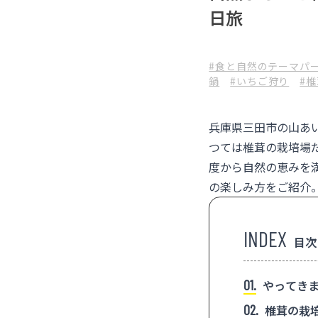
日旅
#食と自然のテーマパ
鍋
#いちご狩り
#
兵庫県三田市の山あ
つては椎茸の栽培場
度から自然の恵みを
の楽しみ方をご紹介。
目次
1
やってきま
2
椎茸の栽培