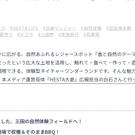
ーク
#HESTA LIFE
#日帰りレジャー
#自然体験
#昆虫標本館
椎茸狩り
#かさや
#三田市
#家族旅行
#兵庫県
いに広がる、自然あふれるレジャースポット『
食と自然のテーマ
だったという広大な土地を活用し、触れて・食べて・作って・
満喫できる、体験型ネイチャーワンダーランドです。そんな魅
本メディア運営母体『HESTA大倉』広報担当の白石さんと行
した、三田の自然体験フィールドへ！
場で収穫＆そのままBBQ！