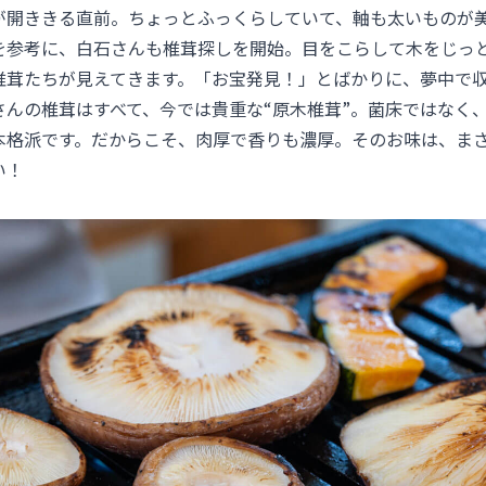
が開ききる直前。ちょっとふっくらしていて、軸も太いものが
を参考に、白石さんも椎茸探しを開始。目をこらして木をじっ
”椎茸たちが見えてきます。「お宝発見！」とばかりに、夢中で
さんの椎茸はすべて、今では貴重な“原木椎茸”。菌床ではなく
本格派です。だからこそ、肉厚で香りも濃厚。そのお味は、ま
い！