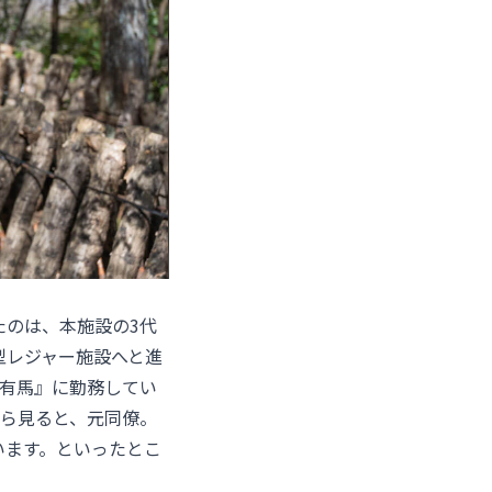
たのは、本施設の3代
型レジャー施設へと進
ス有馬
』に勤務してい
から見ると、元同僚。
います。といったとこ