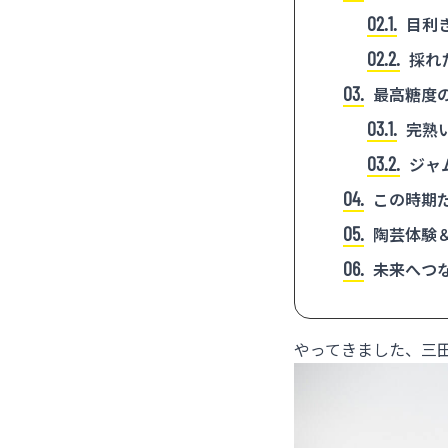
2.1
目利
2.2
採れ
3
最高糖度
3.1
完熟
3.2
ジャ
4
この時期
5
陶芸体験
6
未来へつ
やってきました、三