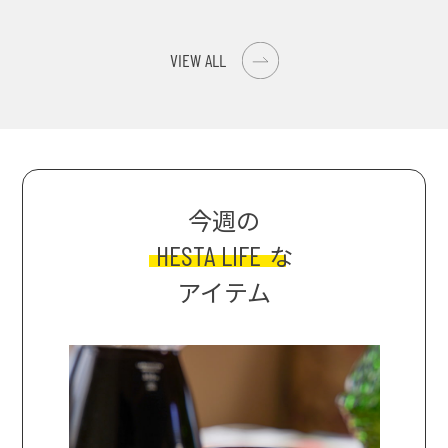
イス際立つ、生ピーマ
大津の街をめぐる聖地
ンの肉詰めレシピ！
巡礼旅
VIEW ALL
今週の
HESTA LIFE
な
アイテム