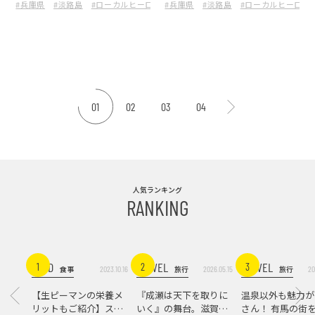
#兵庫県
#淡路島
#ローカルヒーローズ
#兵庫県
#HESTA_LIFE
#淡路島
#老舗
#ローカルヒーロー
#井上商店
くりへの挑戦は続く
商店』を訪ねて
01
02
03
04
人気ランキング
RANKING
FOOD
TRAVEL
TRAVEL
1
2
3
2023.10.16
2026.05.15
20
食事
旅行
旅行
【生ピーマンの栄養メ
『成瀬は天下を取りに
温泉以外も魅力が
リットもご紹介】スパ
いく』の舞台。滋賀県
さん！ 有馬の街