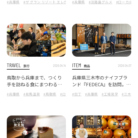
#兵庫県
#ザ グラン リゾート エレガンテ淡路島
#兵庫県
#淡路島グルメ
#淡路島
#淡路島グルメ
#ローカルヒ
#
TRAVEL
ITEM
2026.04.14
2026.04.07
旅行
商品
鳥取から兵庫まで、つくり
兵庫県三木市のナイフブラ
手を訪ねる食にまつわるロ
ンド『FEDECA』を訪問。工
ードトリップ。仕事と美意
場見学と創業者が抱く想い
#兵庫県
#有馬温泉
#鳥取県
#ローカル魅力発見旅
#包丁
#兵庫県
#干物
#工場見学
#境港水産物地
#三木市
識を巡るローカル魅力発見
から、そのモノづくりに迫
旅。
る