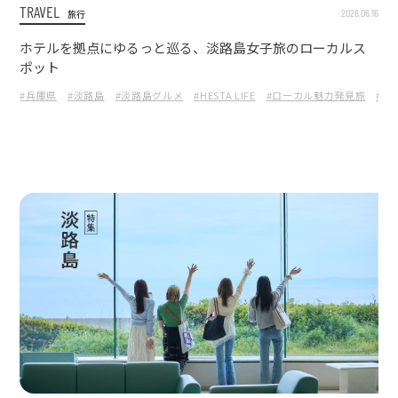
TRAVEL
2026.06.16
旅行
ホテルを拠点にゆるっと巡る、淡路島女子旅のローカルス
ポット
#兵庫県
#淡路島
#淡路島グルメ
#HESTA LIFE
#ローカル魅力発見旅
#ザ