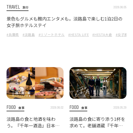
TRAVEL
2026.06.05
旅行
景色もグルメも館内エンタメも。淡路島で楽しむ1泊2日の
女子旅ホテルステイ
#兵庫県
#淡路島
#リゾートホテル
#HESTA LIFE
#HESTA大倉
#女子旅
FOOD
FOOD
2026.06.02
2026.05.29
食事
食事
淡路島の食と地酒を味わ
淡路島の食に寄り添う1杯を
う。『千年一酒造』日本酒
求めて。老舗酒蔵『千年一
ペアリングフェア体験
酒造』を訪問