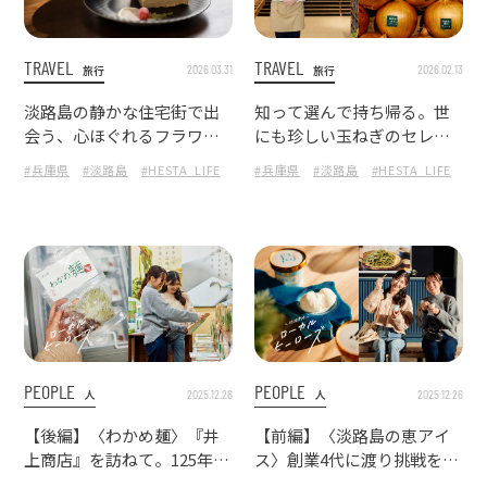
TRAVEL
TRAVEL
2026.03.31
2026.02.13
旅行
旅行
淡路島の静かな住宅街で出
知って選んで持ち帰る。世
会う、心ほぐれるフラワー
にも珍しい玉ねぎのセレク
アートとバスクチーズケー
トショップ『淡路島たまね
#兵庫県
#淡路島
#HESTA_LIFE
#カフェ巡り
#兵庫県
#淡路島
#淡路島観光
#HESTA_LIFE
#淡路島カフェ
#
キ
ぎ専門店」へ
PEOPLE
PEOPLE
2025.12.26
2025.12.26
人
人
【後編】〈わかめ麺〉『井
【前編】〈淡路島の恵アイ
上商店』を訪ねて。125年の
ス〉創業4代に渡り挑戦を続
歴史の先へ、尖ったものづ
ける超老舗。淡路島『井上