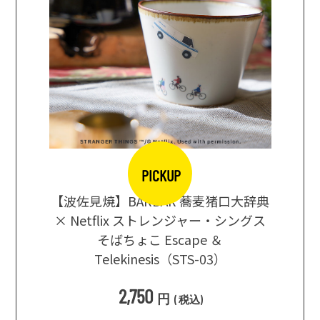
PICKUP
【波佐見焼】BARBAR 蕎麦猪口大辞典
地ビール
まな板
× Netflix ストレンジャー・シングス
箱根セレ
そばちょこ Escape ＆
Telekinesis（STS-03）
込
)
2,750
円
(
税込
)