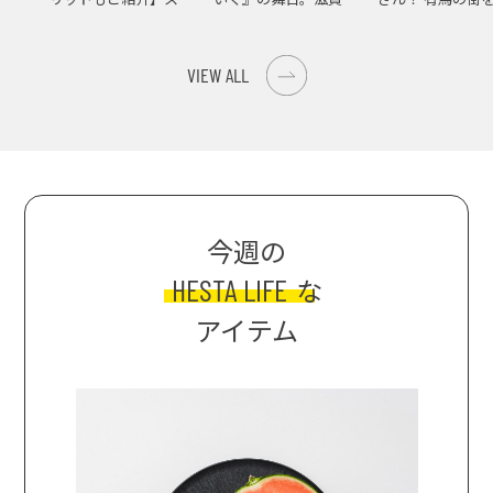
イス際立つ、生ピーマ
大津の街をめぐる聖地
ンの肉詰めレシピ！
巡礼旅
VIEW ALL
今週の
HESTA LIFE
な
アイテム