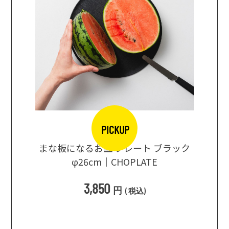
PICKUP
口大辞典
まな板になるお皿 プレート ブラック
まるで
シングス
φ26cm｜CHOPLATE
3種飲
3,850
円
(
税込
)
1