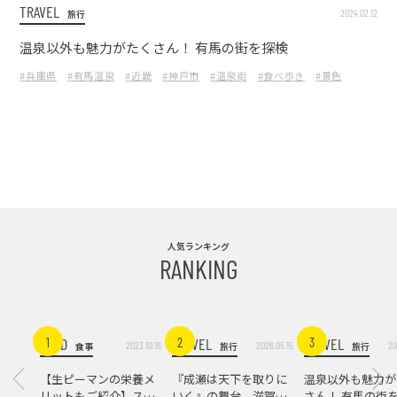
TRAVEL
2024.02.12
旅行
温泉以外も魅力がたくさん！ 有馬の街を探検
#兵庫県
#有馬温泉
#近畿
#神戸市
#温泉街
#食べ歩き
#景色
人気ランキング
RANKING
FOOD
TRAVEL
TRAVEL
1
2
3
2023.10.16
2026.05.15
20
食事
旅行
旅行
【生ピーマンの栄養メ
『成瀬は天下を取りに
温泉以外も魅力が
リットもご紹介】スパ
いく』の舞台。滋賀県
さん！ 有馬の街