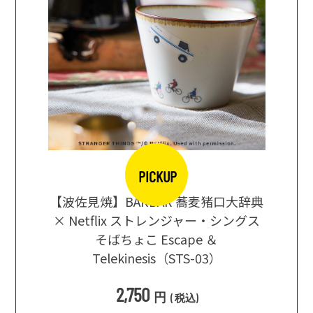
PICKUP
【波佐見焼】BARBAR 蕎麦猪口大辞典
地ビール
まな板
× Netflix ストレンジャー・シングス
箱根セレ
そばちょこ Escape ＆
Telekinesis（STS-03）
込
)
2,750
円
(
税込
)