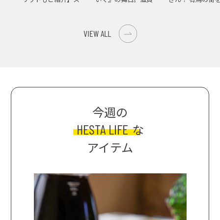
イス際立つ、生ピーマ
大津の街をめぐる聖地
ンの肉詰めレシピ！
巡礼旅
VIEW ALL
今週の
HESTA LIFE
な
アイテム