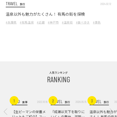
TRAVEL
2024.02.12
旅行
温泉以外も魅力がたくさん！ 有馬の街を探検
#兵庫県
#有馬温泉
#近畿
#神戸市
#温泉街
#食べ歩き
#景色
人気ランキング
RANKING
FOOD
TRAVEL
TRAVEL
1
2
3
2023.10.16
2026.05.15
20
食事
旅行
旅行
【生ピーマンの栄養メ
『成瀬は天下を取りに
温泉以外も魅力が
リットもご紹介】スパ
いく』の舞台。滋賀県
さん！ 有馬の街