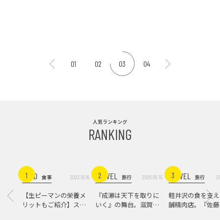
01
02
03
04
人気ランキング
RANKING
FOOD
TRAVEL
TRAVEL
1
2
3
2023.10.16
2026.05.15
2
食事
旅行
旅行
【生ピーマンの栄養メ
『成瀬は天下を取りに
軽井沢の食を支え
リットもご紹介】スパ
いく』の舞台。滋賀県
舗精肉店。『佐藤
イス際立つ、生ピーマ
大津の街をめぐる聖地
店』で知る、信州