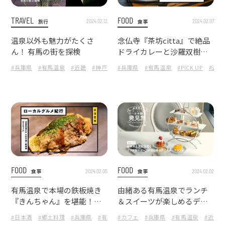
TRAVEL
FOOD
2024.02.12
2024.02.07
旅行
食事
温泉以外も魅力がたくさ
念仏寺『茶坊citta』で絶品
ん！ 有馬の街を探検
ドライカレーと沙羅双樹の
庭園を堪能
#兵庫県
#有馬温泉
#近畿
#神戸市
#兵庫県
#温泉街
#有馬温泉
#食べ歩き
#PICK UP
#景色
#近畿
FOOD
FOOD
2024.02.05
2024.02.02
食事
食事
有馬温泉で本場の鉄板焼き
由緒ある有馬温泉でランチ
『きんちゃん』を堪能！お
＆スイーツが楽しめるデザ
好み焼きと郷土料理が自慢
イナーズカフェ
#日本酒
#郷土料理
#兵庫県
#有馬温泉
#カフェ
#お好み焼き
#兵庫県
#鉄板焼き
#有馬温泉
#PICK U
#近畿
の老舗居酒屋