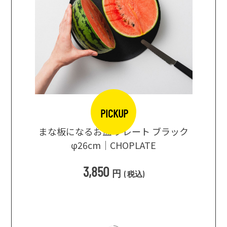
PICKUP
口大辞典
まな板になるお皿 プレート ブラック
まるで
シングス
φ26cm｜CHOPLATE
3種飲
3,850
円
(
税込
)
1