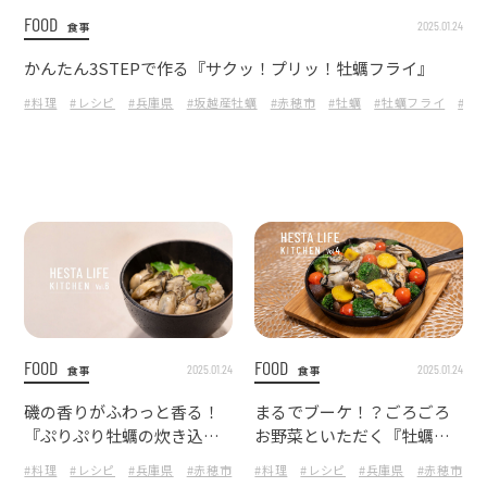
FOOD
2025.01.24
食事
かんたん3STEPで作る『サクッ！プリッ！牡蠣フライ』
#料理
#レシピ
#兵庫県
#坂越産牡蠣
#赤穂市
#牡蠣
#牡蠣フライ
#か
FOOD
FOOD
2025.01.24
2025.01.24
食事
食事
磯の香りがふわっと香る！
まるでブーケ！？ごろごろ
『ぷりぷり牡蠣の炊き込み
お野菜といただく『牡蠣ー
ご飯』
ジョ』
#料理
#レシピ
#兵庫県
#赤穂市
#牡蠣
#料理
#牡蠣飯
#レシピ
#グルメ
#兵庫県
#炊き込みご
#赤穂市
#