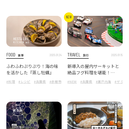
NEW
FOOD
TRAVEL
2025.01.24
2025.01.15
食事
旅行
ふわふわぷりぷり！海の味
新導入の屋内サーキットと
を活かした『蒸し牡蠣』
絶品フグ料理を堪能！
淡路島に浮かぶリゾートホ
#料理
#レシピ
#兵庫県
#赤穂市
#牡蠣
#NEW
#蒸し牡蠣
#兵庫県
#かんたん
#瀬戸内海
#グルメ
#ザ グ
テル宿泊記