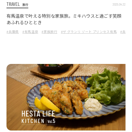
TRAVEL
2025.04.22
旅行
有馬温泉で叶える特別な家族旅。ミキハウスと過ごす笑顔
あふれるひととき
#兵庫県
#有馬温泉
#家族旅行
#ザ グランリ ゾート プリンセス有馬
#兵庫