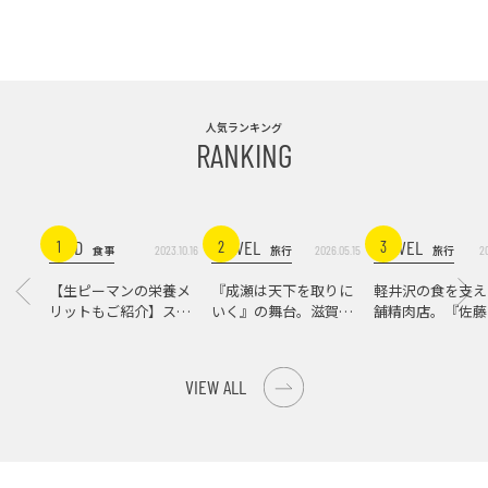
人気ランキング
RANKING
FOOD
TRAVEL
TRAVEL
1
2
3
2023.10.16
2026.05.15
2
食事
旅行
旅行
【生ピーマンの栄養メ
『成瀬は天下を取りに
軽井沢の食を支え
リットもご紹介】スパ
いく』の舞台。滋賀県
舗精肉店。『佐藤
イス際立つ、生ピーマ
大津の街をめぐる聖地
店』で知る、信州
ンの肉詰めレシピ！
巡礼旅
の美味しさ
VIEW ALL