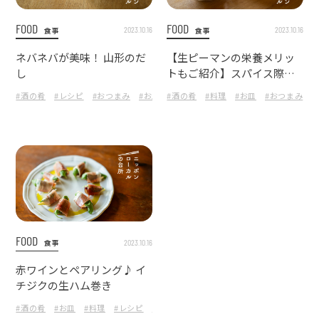
FOOD
FOOD
2023.10.16
2023.10.16
食事
食事
ネバネバが美味！ 山形のだ
【生ピーマンの栄養メリッ
し
トもご紹介】スパイス際立
つ、生ピーマンの肉詰めレ
#酒の肴
#レシピ
#おつまみ
#お皿
#酒の肴
#料理
#料理
#お皿
#おつまみ
#
シピ！
FOOD
2023.10.16
食事
赤ワインとペアリング♪ イ
チジクの生ハム巻き
#酒の肴
#お皿
#料理
#レシピ
#おつまみ