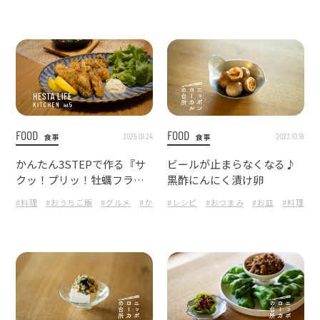
FOOD
FOOD
2025.01.24
2023.10.16
食事
食事
かんたん3STEPで作る『サ
ビールが止まらなくなる♪
クッ！プリッ！牡蠣フラ
黒酢にんにく漬け卵
イ』
#料理
#おうちご飯
#グルメ
#かんたん
#レシピ
#牡蠣フライ
#おつまみ
#牡蠣
#お皿
#赤穂市
#料理
#
#