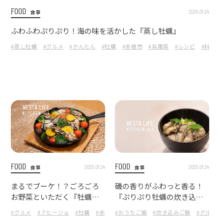
FOOD
2025.01.24
食事
ふわふわぷりぷり！海の味を活かした『蒸し牡蠣』
#蒸し牡蠣
#グルメ
#かんたん
#牡蠣
#赤穂市
#兵庫県
#レシピ
#料理
FOOD
FOOD
2025.01.24
2025.01.24
食事
食事
まるでブーケ！？ごろごろ
磯の香りがふわっと香る！
お野菜といただく『牡蠣ー
『ぷりぷり牡蠣の炊き込み
ジョ』
ご飯』
#グルメ
#アヒージョ
#牡蠣
#赤穂市
#おうちご飯
#兵庫県
#レシピ
#炊き込みご飯
#料理
#おうち
#グルメ