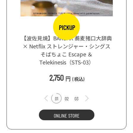
PICKUP
【波佐見焼】BARBAR 蕎麦猪口大辞典
地ビール
まな板
× Netflix ストレンジャー・シングス
箱根セレ
そばちょこ Escape ＆
Telekinesis（STS-03）
込
)
2,750
円
(
税込
)
01
02
03
ONLINE STORE