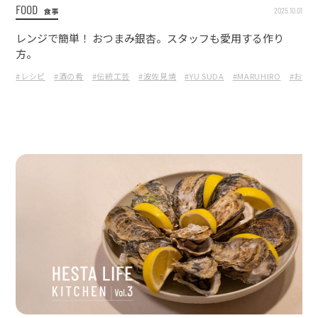
FOOD
2025.10.01
食事
レンジで簡単！ おつまみ銀杏。スタッフも愛用する作り
方。
#レシピ
#酒の肴
#伝統工芸
#波佐見焼
#YU SUDA
#MARUHIRO
#おつ