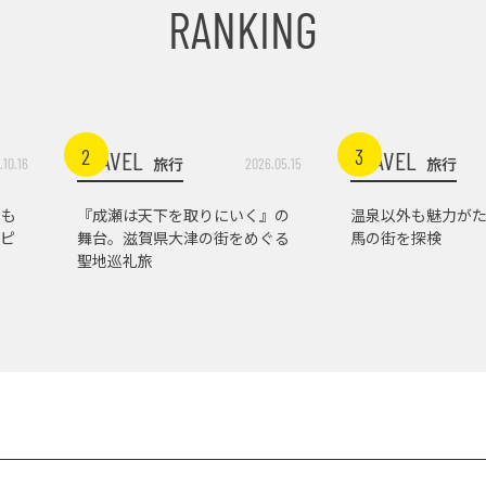
RANKING
2
3
TRAVEL
TRAVEL
旅行
旅行
.10.16
2026.05.15
トも
『成瀬は天下を取りにいく』の
温泉以外も魅力がた
ピ
舞台。滋賀県大津の街をめぐる
馬の街を探検
聖地巡礼旅