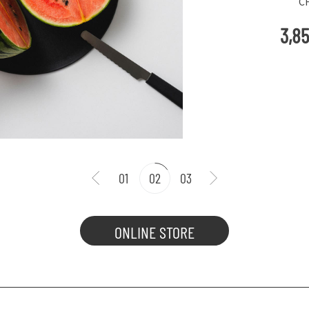
C
3,8
01
02
03
ONLINE STORE