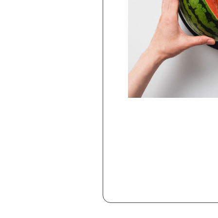
Telekinesis（STS-03）
2,750
円
(
税込
)