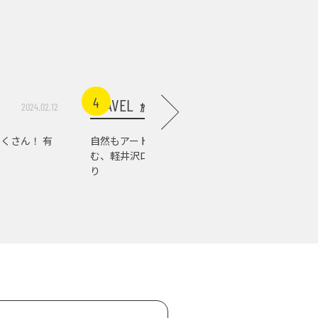
4
5
TRAVEL
TRAVEL
旅行
2024.02.12
2026.07.03
くさん！ 有
自然もアートもグルメも楽し
軽井沢の
む、軽井沢ローカルスポット巡
店。『佐
り
の肉の美