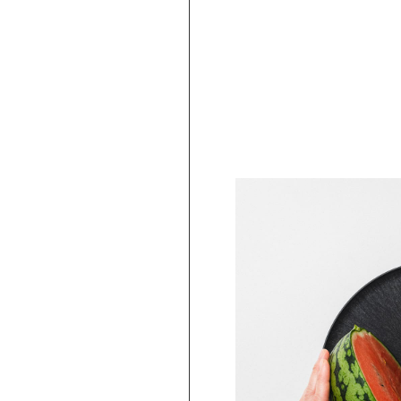
PICKUP
ARBAR 蕎麦猪口大辞典 × Netflix ス
ー・シングス そばちょこ Escape ＆