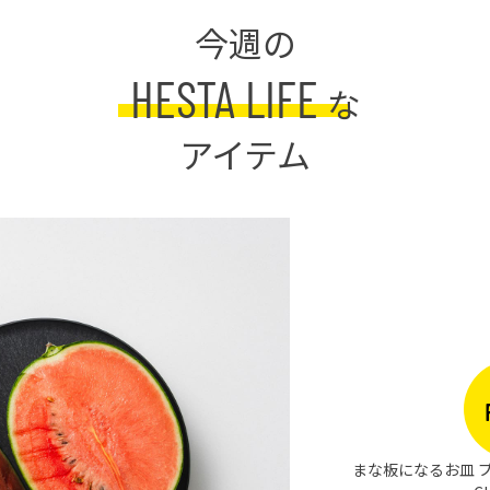
今週の
HESTA LIFE
な
アイテム
まな板になるお皿 プ