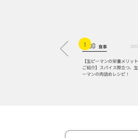
1
FOOD
食事
2023
【生ピーマンの栄養メリッ
ご紹介】スパイス際立つ、生
ーマンの肉詰めレシピ！