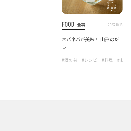
FOOD
食事
2023.10.16
ネバネバが美味！ 山形のだ
し
#酒の肴
#レシピ
#料理
#お皿