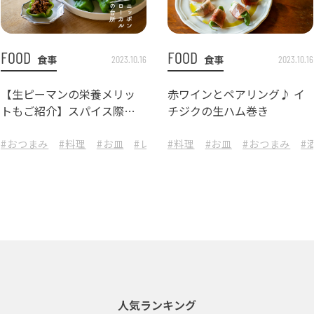
FOOD
FOOD
食事
食事
2023.10.16
2023.10.16
【生ピーマンの栄養メリッ
赤ワインとペアリング♪ イ
トもご紹介】スパイス際立
チジクの生ハム巻き
つ、生ピーマンの肉詰めレシ
ピ！
#おつまみ
#おつまみ
#料理
#お皿
#レシピ
#料理
#酒の肴
#お皿
#おつまみ
#
人気ランキング