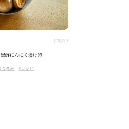
2023.10.16
 黒酢にんにく漬け卵
おつまみ
#レシピ
RVEST
#料理
#伝統工芸