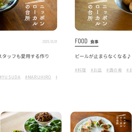
FOOD
食事
2025.10.01
スタッフも愛用する作り
ビールが止まらなくなる♪
#料理
#お皿
#酒の肴
#
#YU SUDA
#MARUHIRO
#酒の肴
#お皿
#九谷焼
#THE HA