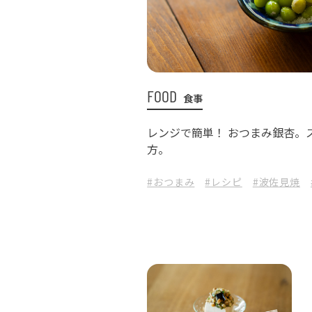
FOOD
食事
レンジで簡単！ おつまみ銀杏。
方。
#おつまみ
#レシピ
#波佐見焼