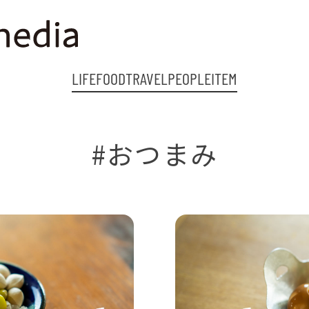
LIFE
FOOD
TRAVEL
PEOPLE
ITEM
#おつまみ