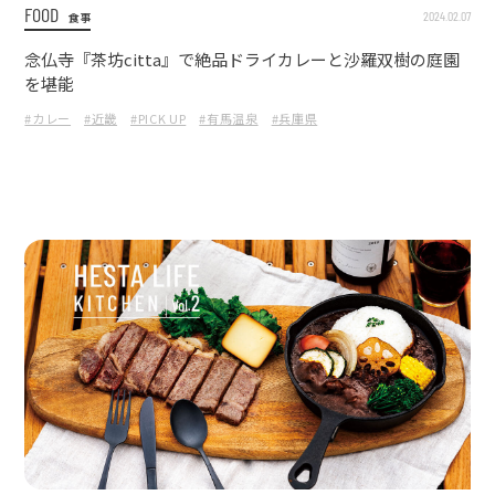
FOOD
2024.02.07
食事
念仏寺『茶坊citta』で絶品ドライカレーと沙羅双樹の庭園
を堪能
#カレー
#近畿
#PICK UP
#有馬温泉
#兵庫県