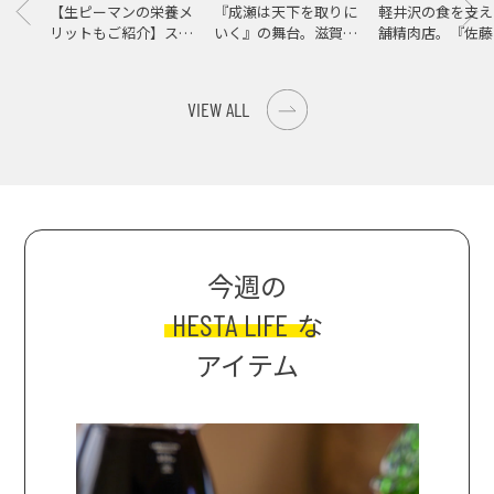
【生ピーマンの栄養メ
『成瀬は天下を取りに
軽井沢の食を支え
リットもご紹介】スパ
いく』の舞台。滋賀県
舗精肉店。『佐藤
イス際立つ、生ピーマ
大津の街をめぐる聖地
店』で知る、信州
ンの肉詰めレシピ！
巡礼旅
の美味しさ
VIEW ALL
今週の
HESTA LIFE
な
アイテム