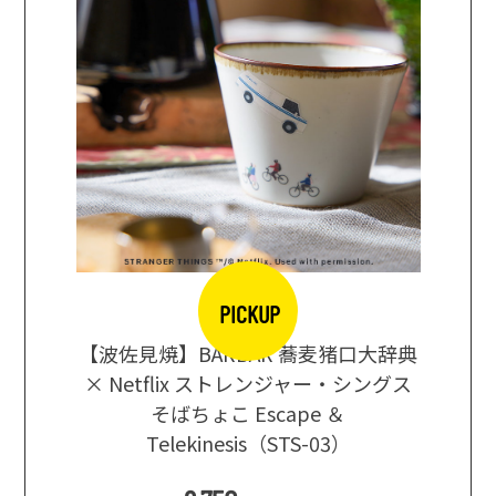
PICKUP
【波佐見焼】BARBAR 蕎麦猪口大辞典
地ビール
まな板
× Netflix ストレンジャー・シングス
箱根セレ
そばちょこ Escape ＆
Telekinesis（STS-03）
込
)