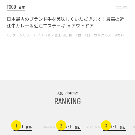
FOOD
2023.07.21
食事
日本最古のブランド牛を美味しくいただきます！最高の近
江牛カレー＆近江牛ステーキ in アウトドア
#ザグランリゾートプリンセス富士河口湖
#食
#ローカルグルメ
#カレー
#
人気ランキング
RANKING
FOOD
TRAVEL
TRAVEL
1
2
3
2023.10.16
2026.05.15
2
食事
旅行
旅行