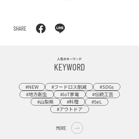
SHARE
人気のキーワード
KEYWORD
#NEW
#フードロス削減
#SDGs
#地方創生
#IoT家電
#伝統工芸
#山梨県
#料理
#5eL
#アウトドア
MORE