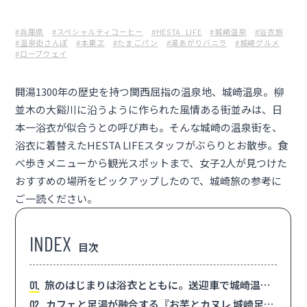
#兵庫県
#スペシャルティコーヒー
#HESTA_LIFE
#城崎温泉
#浴衣旅
#温泉街さんぽ
#本巣ヱ
#たまごパン
#湯あがりバニラ
#城崎グルメ
#ロープウェイ
開湯1300年の歴史を持つ関西屈指の温泉地、城崎温泉。柳
並木の大谿川に沿うように作られた風情ある街並みは、日
本一浴衣が似合うとの呼び声も。そんな城崎の温泉街を、
浴衣に着替えたHESTA LIFEスタッフがぶらりとお散歩。食
べ歩きメニューから観光スポットまで、女子2人が見つけた
おすすめの場所をピックアップしたので、城崎旅の参考に
ご一読ください。
目次
旅のはじまりは浴衣とともに。送迎車で城崎温泉
1
駅まで！
カフェと足湯が融合する『お芋とカヌレ 城崎足湯
2