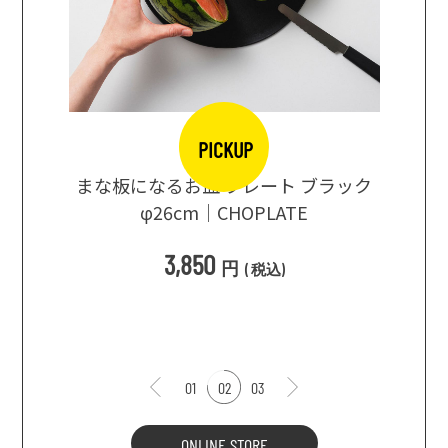
PICKUP
【波佐
ブラック
まるで箱根旅行気分♪ 強羅の地ビール
× N
3種飲み比べセット ｜HESTA 箱根セレ
クト
1,980
2,480
円 ～
円
(
税込
)
01
02
03
ONLINE STORE