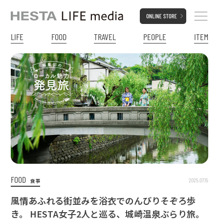
LIFE
FOOD
TRAVEL
PEOPLE
ITEM
FOOD
2025.07.15
食事
風情あふれる街並みを浴衣でのんびりそぞろ歩
き。 HESTA女子2人と巡る、城崎温泉ぶらり旅。