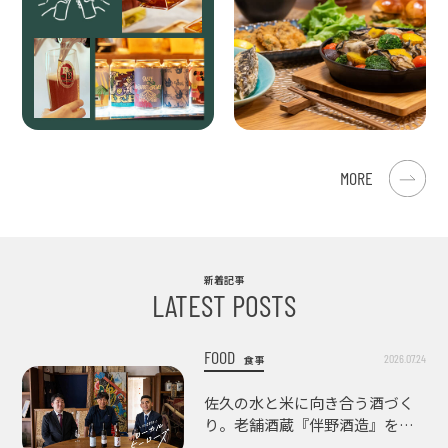
MORE
新着記事
LATEST POSTS
FOOD
2026.07.24
食事
佐久の水と米に向き合う酒づく
り。老舗酒蔵『伴野酒造』を訪
ねて