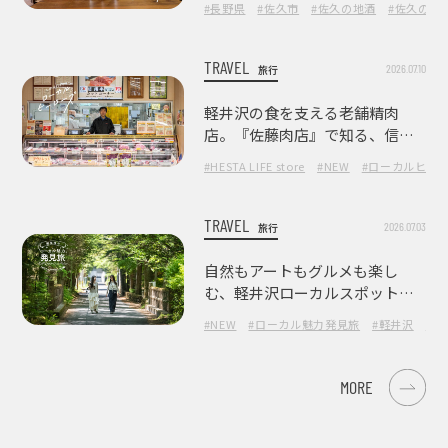
#長野県
#佐久市
#佐久の地酒
#佐久の酒
TRAVEL
2026.07.10
旅行
軽井沢の食を支える老舗精肉
店。『佐藤肉店』で知る、信州
の肉の美味しさ
#HESTA LIFE store
#NEW
#ローカルヒー
TRAVEL
2026.07.03
旅行
自然もアートもグルメも楽し
む、軽井沢ローカルスポット巡
り
#NEW
#ローカル魅力発見旅
#軽井沢
#長
MORE