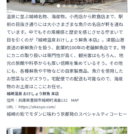
温泉に並ぶ城崎名物、海産物。小売店から飲食店まで、駅
前の目抜き通りには大小さまざまな魚介の名店が軒を連ね
ています。中でもその規模感と歴史を感じさせる佇まいで
目を引くのが『城崎温泉おけしょう鮮魚 本店』。津居山港
直送の新鮮魚介を扱う、創業約100年の老舗鮮魚店です。特
にカニの取り扱いは専門性が高く、観光客はもちろん、地
元の旅館や料亭からも厚い信頼を集めているそう。その他
にも、各種鮮魚や干物などの自家製商品、魚介を使用した
お惣菜などがズラり。宅配便での配送も可能なので、海産
物のお土産はここにお任せ。
城崎温泉 おけしょう鮮魚 本店
住所：兵庫県豊岡市城崎町湯島132
MAP
URL：
https://okesyo.com/
城崎の街でモダンに味わう京都発のスペシャルティコーヒー