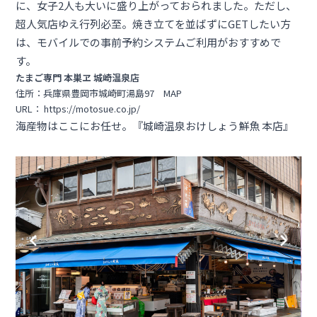
に、女子2人も大いに盛り上がっておられました。ただし、
超人気店ゆえ行列必至。焼き立てを並ばずにGETしたい方
は、
モバイルでの事前予約システム
ご利用がおすすめで
す。
たまご専門 本巣ヱ 城崎温泉店
住所：兵庫県豊岡市城崎町湯島97
MAP
URL：
https://motosue.co.jp/
海産物はここにお任せ。『城崎温泉おけしょう鮮魚 本店』