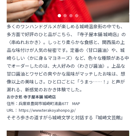
多くのワンハンドグルメが楽しめる城崎温泉街の中でも、
多方面で好評のひと品がこちら、『寺子屋本舗 城崎店』の
〈串ぬれおかき〉。しっとり柔らかな食感と、関西風の上
品な味付けが人気の秘密です。定番の〈甘口醤油〉や、城
崎らしい〈かに身＆マヨネーズ〉など、色々な種類がある中
でオーダーしたのは、大人好みの〈わさび醤油〉。上品な
甘口醤油とワサビの爽やかな風味がマッチしたお味は、想
像以上の美味しさ。ひと口ごとに「うまっ……！」と声が
漏れる、新感覚のおかき体験でした。
おかき処 寺子屋本舗 城崎店
住所：兵庫県豊岡市城崎町湯島677
MAP
URL：
https://www.terakoyahonpo.jp/
そぞろ歩きの道すがら城崎文学と対話する『城崎文芸館』