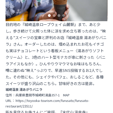
目的地の『城崎温泉ロープウェイ 山麓駅』まで、あと少
し。歩き続けて火照った体に涼を求め立ち寄ったのは、”映
える”スイーツの宝庫と評判のお店『城崎温泉 湯あがりバニ
ラ』さん。オーダーしたのは、埋め込まれたお花もイチゴ
も実はチョコレートという看板メニュー〈湯あがりソフト
クリーム〉と、3色のハート型モナカが串に刺さった〈バニ
ラアイスもなか〉。ひんやりウマウマなお味はもちろん、
噂に違わぬ”映え”っぷりで、早速SNS投稿するお2人でし
た。その他にも、シェイクやパフェ、おしるこなど、各種
スイーツが盛り沢山のこちら。甘味好きの方は是非。
城崎温泉 湯あがりバニラ
住所：兵庫県豊岡市城崎町湯島357-1
MAP
URL：
https://toyooka-tourism.com/furusato/furusato-
restaurant/23511/
街を見守るお寺さんにご挨拶。『末代山 温泉寺』