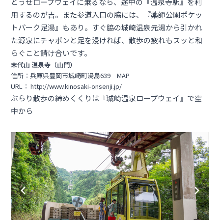
どうせロープウェイに乗るなら、途中の『温泉寺駅』を利
用するのが吉。また参道入口の脇には、『薬師公園ポケッ
トパーク足湯』もあり。すぐ脇の城崎温泉元湯から引かれ
た源泉にチャポンと足を浸ければ、散歩の疲れもスッと和
らぐこと請け合いです。
末代山 温泉寺（山門）
住所：兵庫県豊岡市城崎町湯島639
MAP
URL：
http://www.kinosaki-onsenji.jp/
ぶらり散歩の締めくくりは『城崎温泉ロープウェイ』で空
中から