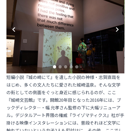
短編小説『城の崎にて』を遺した小説の神様・志賀直哉を
はじめ、多くの文人たちに愛された城崎温泉。そんな文学
の街としての側面をぐっと身近に感じられるのが、ここ
『城崎文芸館』です。開館20年目となった2016年には、ブ
ックディレクタ―・幅 允孝さん監修の下に大幅リニューア
ル。デジタルアート界隈の権威『ライゾマティクス』社が手
掛ける映像インスタレーションには、普段それほど文学に
触れていないという女子2人も釘付けに。その他、ここでし