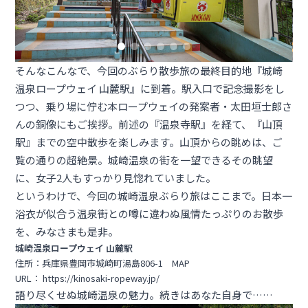
そんなこんなで、今回のぶらり散歩旅の最終目的地『城崎
温泉ロープウェイ 山麓駅』に到着。駅入口で記念撮影をし
つつ、乗り場に佇む本ロープウェイの発案者・太田垣士郎さ
んの銅像にもご挨拶。前述の『温泉寺駅』を経て、『山頂
駅』までの空中散歩を楽しみます。山頂からの眺めは、ご
覧の通りの超絶景。城崎温泉の街を一望できるその眺望
に、女子2人もすっかり見惚れていました。
というわけで、今回の城崎温泉ぶらり旅はここまで。日本一
浴衣が似合う温泉街との噂に違わぬ風情たっぷりのお散歩
を、みなさまも是非。
城崎温泉ロープウェイ 山麓駅
住所：兵庫県豊岡市城崎町湯島806-1
MAP
URL：
https://kinosaki-ropeway.jp/
語り尽くせぬ城崎温泉の魅力。続きはあなた自身で……