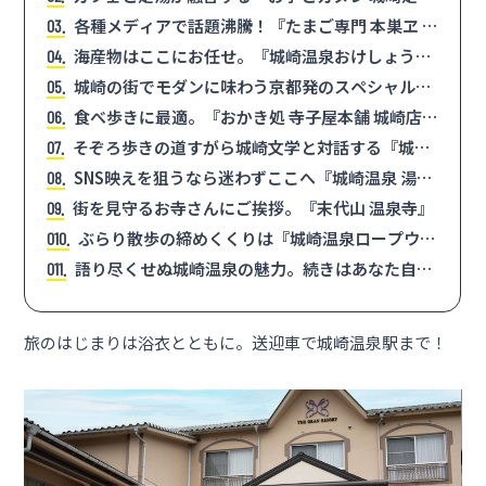
カフェ』
各種メディアで話題沸騰！『たまご専門 本巣ヱ 城
3
崎温泉店』のたまごパン
海産物はここにお任せ。『城崎温泉おけしょう鮮
4
魚 本店』
城崎の街でモダンに味わう京都発のスペシャルテ
5
ィコーヒー
食べ歩きに最適。『おかき処 寺子屋本舗 城崎店』
6
のしっとり串おかき
そぞろ歩きの道すがら城崎文学と対話する『城崎
7
文芸館』
SNS映えを狙うなら迷わずここへ『城崎温泉 湯上
8
がりバニラ』
街を見守るお寺さんにご挨拶。『末代山 温泉寺』
9
ぶらり散歩の締めくくりは『城崎温泉ロープウェ
10
イ』で空中から
語り尽くせぬ城崎温泉の魅力。続きはあなた自身
11
で……
旅のはじまりは浴衣とともに。送迎車で城崎温泉駅まで！