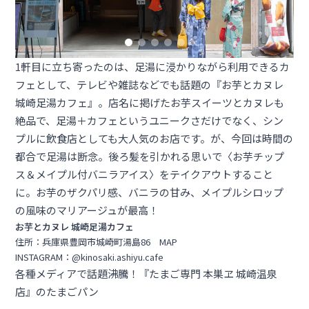
1軒目に立ち寄ったのは、足湯に浸かりながら利用できるカ
フェとして、テレビや雑誌などでも話題の『お芋とカヌレ
城崎足湯カフェ』。店名に掲げたお芋スイーツとカヌレも
絶品で、足湯＋カフェというユニークさだけでなく、シン
プルに飲食店としても大人気のお店です。が、今回は時間の
都合で足湯は断念。後ろ髪を引かれる思いで〈お芋チップ
ス＆メイプル付バニラアイス〉をテイクアウトすること
に。お芋のザクパリ感、バニラの甘み、メイプルシロップ
の風味のマリアージュが最高！
お芋とカヌレ 城崎足湯カフェ
住所：兵庫県豊岡市城崎町湯島86
MAP
INSTAGRAM：
@kinosaki.ashiyu.cafe
各種メディアで話題沸騰！『たまご専門 本巣ヱ 城崎温泉
店』のたまごパン