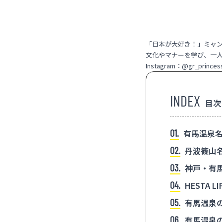
「日本が大好き！」ミャ
文化やマナーを学び、一
Instagram：
@gr_princes
目次
1
有馬温泉名
2
丹波篠山
3
神戸・有
4
HESTA
5
有馬温泉
6
有馬温泉の