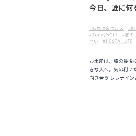
今日、誰に何
#有馬温泉グルメ
#
#Today’sGift
#旅の
べい
#HESTA_LIFE
お土産は、旅の最後
きな人へ。気の利い
向き合う レレナイ