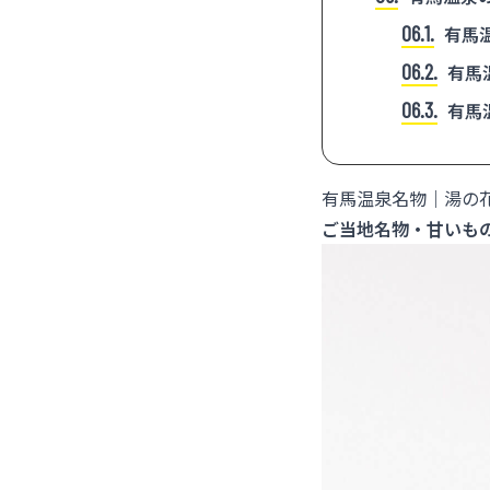
6.1
有馬
6.2
有馬
6.3
有馬
有馬温泉名物｜湯の
ご当地名物・甘いも