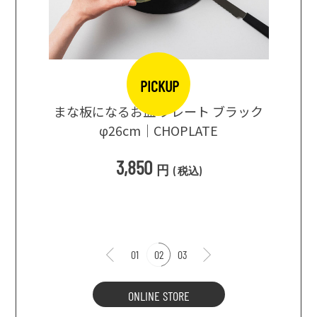
PICKUP
口大辞典
まな板になるお皿 プレート ブラック
まるで
シングス
φ26cm｜CHOPLATE
3種飲
3,850
円
(
税込
)
1
01
02
03
ONLINE STORE