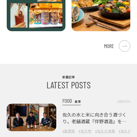
MORE
新着記事
LATEST POSTS
FOOD
2026.07.24
食事
佐久の水と米に向き合う酒づく
り。老舗酒蔵『伴野酒造』を訪
ねて
#長野県
#佐久市
#佐久の地酒
#佐久の酒