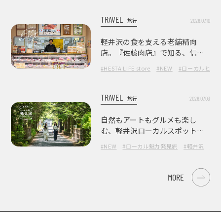
TRAVEL
2026.07.10
旅行
軽井沢の食を支える老舗精肉
店。『佐藤肉店』で知る、信州
の肉の美味しさ
#HESTA LIFE store
#NEW
#ローカルヒー
TRAVEL
2026.07.03
旅行
自然もアートもグルメも楽し
む、軽井沢ローカルスポット巡
り
#NEW
#ローカル魅力発見旅
#軽井沢
#長
MORE