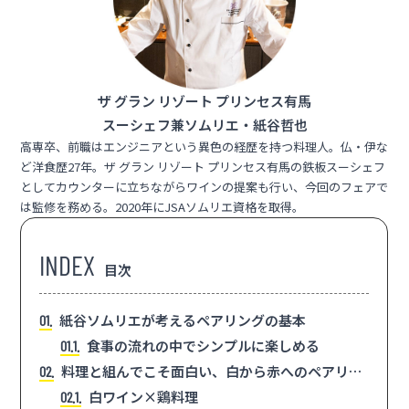
ザ グラン リゾート プリンセス有馬
スーシェフ兼ソムリエ・紙谷
哲也
高専卒、前職はエンジニアという異色の経歴を持つ料理人。仏・伊な
ど洋食歴27年。ザ グラン リゾート プリンセス有馬の鉄板スーシェフ
としてカウンターに立ちながらワインの提案も行い、今回のフェアで
は監修を務める。2020年にJSAソムリエ資格を取得。
目次
紙谷ソムリエが考えるペアリングの基本
1
食事の流れの中でシンプルに楽しめる
1.1
料理と組んでこそ面白い、白から赤へのペアリン
2
グ
白ワイン×鶏料理
2.1