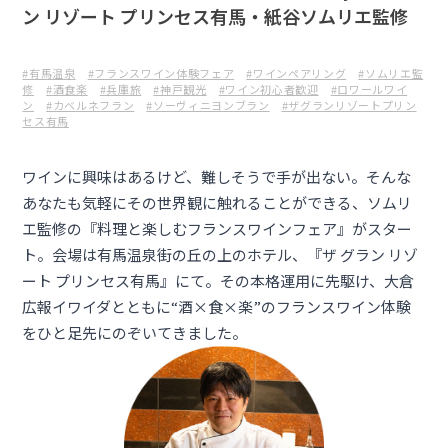
ン リゾート プリンセス有馬・紙谷ソムリエ監修
#有馬温泉
#フランスワイン体験フェア
#ワインペアリング
#ソムリエ監
修
#酒食楽
#兵庫旅
#神戸観光
#ワイン初心者歓迎
#ロワールワイ
ン
#カベルネフラン
#ソーヴィニヨンブラン
#ザグランリゾートプリン
セス有馬
ワインに興味はあるけど、難しそうで手が出ない。そんな
あなたも気軽にその世界観に触れることができる、ソムリ
エ監修の『料理と楽しむフランスワインフェア』がスター
ト。会場は有馬温泉街の丘の上のホテル、『
ザ グラン リゾ
ート プリンセス有馬
』にて。その本格運用に先駆け、大倉
広報イワイダとともに“酒×食×楽”のフランスワイン体験
をひと足先にのぞいてきました。