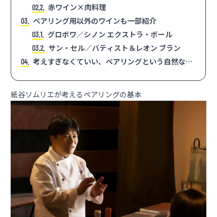
赤ワイン×肉料理
2.2
ペアリング用以外のワインも一部紹介
3
グロボワ／シノン エクストラ・ボール
3.1
サン・セル／バティスト＆レオン ブラン
3.2
考えすぎなくていい、ペアリングという自然な流
4
れ
紙谷ソムリエが考えるペアリングの基本