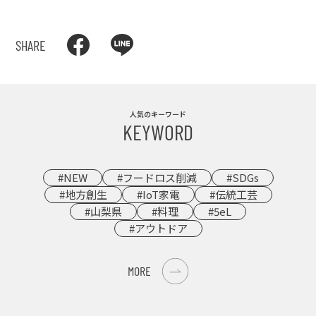
SHARE
人気のキーワード
KEYWORD
#NEW
#フードロス削減
#SDGs
#地方創生
#IoT家電
#伝統工芸
#山梨県
#料理
#5eL
#アウトドア
MORE