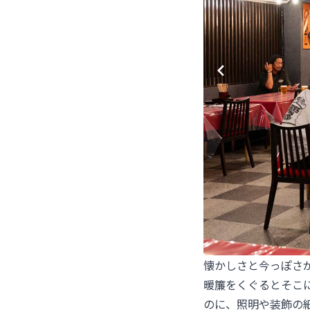
懐かしさと今っぽさ
暖簾をくぐるとそこ
のに、照明や装飾の