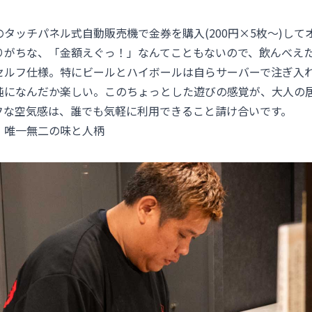
。
タッチパネル式自動販売機で金券を購入(200円×5枚〜)して
りがちな、「金額えぐっ！」なんてこともないので、飲んべえ
セルフ仕様。特にビールとハイボールは自らサーバーで注ぎ入
純になんだか楽しい。このちょっとした遊びの感覚が、大人の
フな空気感は、誰でも気軽に利用できること請け合いです。
、唯一無二の味と人柄