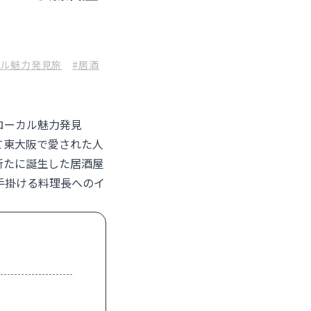
カル魅力発見旅
#居酒
ローカル魅力発見
て東大阪で愛された人
新たに誕生した居酒屋
手掛ける料理長へのイ