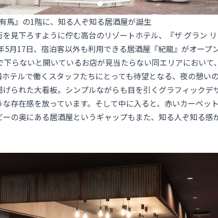
ト有馬』の1階に、知る人ぞ知る居酒屋が誕生
街を見下ろすように佇む高台のリゾートホテル、『
ザ グラン 
5年5月17日、宿泊客以外も利用できる居酒屋『紀龍』がオープ
まで下らないと開いているお店が見当たらない同エリアにおいて
隣ホテルで働くスタッフたちにとっても待望となる、夜の憩い
掲げられた大看板。シンプルながらも目を引くグラフィックデ
うな存在感を放っています。そして中に入ると、赤いカーペッ
ビーの奥にある居酒屋というギャップもまた、知る人ぞ知る感