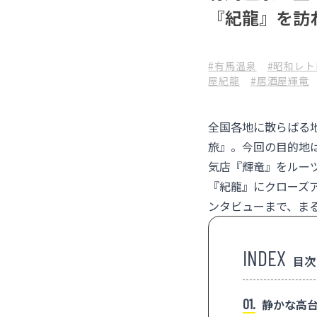
『紀龍』を訪
#有馬温泉
#昭和レト
屋紀龍
#居酒屋輝竜
全国各地に散らばる
旅』。今回の目的地
気店『輝竜』をルー
『
紀龍
』にクローズ
ンタビューまで、ま
目次
1
静かな高台