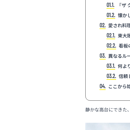
1.1
『ザ 
1.2
懐か
2
愛され料
2.1
東大
2.2
看板
3
異なるル
3.1
何よ
3.2
信頼
4
ここから
静かな高台にできた