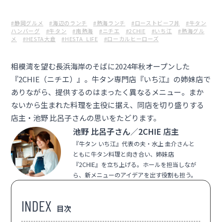
#静岡グルメ
#海辺のランチ
#熱海ランチ
#ローストビーフ丼
#牛タン
ハンバーグ
#牛タン
#南熱海
#ニチエ
#2CHIE
#いち江
#熱海グル
メ
#HESTA大倉
#HESTA_LIFE
#ローカルヒーローズ
相模湾を望む長浜海岸のそばに2024年秋オープンした
『2CHIE（ニチエ）』。牛タン専門店『いち江』の姉妹店で
ありながら、提供するのはまったく異なるメニュー。まか
ないから生まれた料理を主役に据え、同店を切り盛りする
店主・池野 比呂子さんの思いをたどります。
池野 比呂子さん
／
2CHIE 店主
『牛タン いち江』代表の夫・水上 圭介さんと
ともに牛タン料理と向き合い、姉妹店
『2CHIE』を立ち上げる。ホールを担当しなが
ら、新メニューのアイデアを出す役割も担う。
目次