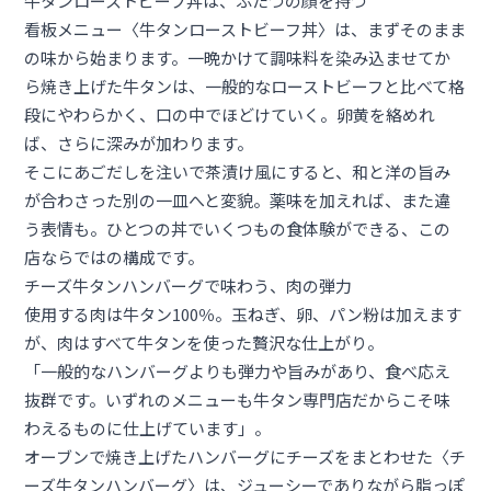
牛タンローストビーフ丼は、ふたつの顔を持つ
看板メニュー〈牛タンローストビーフ丼〉は、まずそのまま
の味から始まります。一晩かけて調味料を染み込ませてか
ら焼き上げた牛タンは、一般的なローストビーフと比べて格
段にやわらかく、口の中でほどけていく。卵黄を絡めれ
ば、さらに深みが加わります。
そこにあごだしを注いで茶漬け風にすると、和と洋の旨み
が合わさった別の一皿へと変貌。薬味を加えれば、また違
う表情も。ひとつの丼でいくつもの食体験ができる、この
店ならではの構成です。
チーズ牛タンハンバーグで味わう、肉の弾力
使用する肉は牛タン100％。玉ねぎ、卵、パン粉は加えます
が、肉はすべて牛タンを使った贅沢な仕上がり。
「一般的なハンバーグよりも弾力や旨みがあり、食べ応え
抜群です。いずれのメニューも牛タン専門店だからこそ味
わえるものに仕上げています」。
オーブンで焼き上げたハンバーグにチーズをまとわせた〈チ
ーズ牛タンハンバーグ〉は、ジューシーでありながら脂っぽ