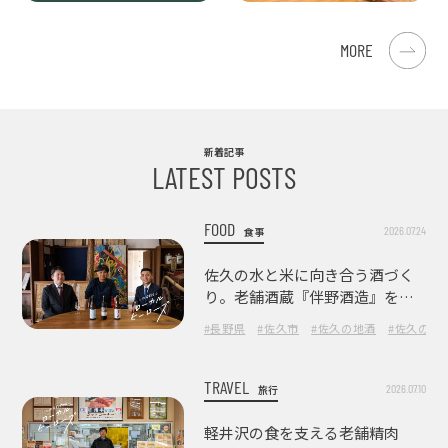
MORE
新着記事
LATEST POSTS
FOOD
2026.07.24
食事
佐久の水と米に向き合う酒づく
り。老舗酒蔵『伴野酒造』を訪
ねて
#長野県
#佐久市
#佐久の地酒
#佐久の酒
TRAVEL
2026.07.10
旅行
軽井沢の食を支える老舗精肉