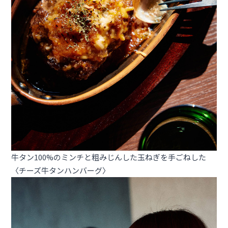
牛タン100%のミンチと粗みじんした玉ねぎを手ごねした
〈チーズ牛タンハンバーグ〉