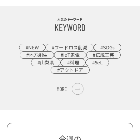
人気のキーワード
KEYWORD
#NEW
#フードロス削減
#SDGs
#地方創生
#IoT家電
#伝統工芸
#山梨県
#料理
#5eL
#アウトドア
MORE
今週の