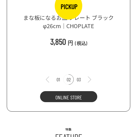
PICKUP
口大辞典
まな板になるお皿 プレート ブラック
まるで
シングス
φ26cm｜CHOPLATE
3種飲
3,850
円
(
税込
)
1
01
02
03
ONLINE STORE
特集
FEATURE