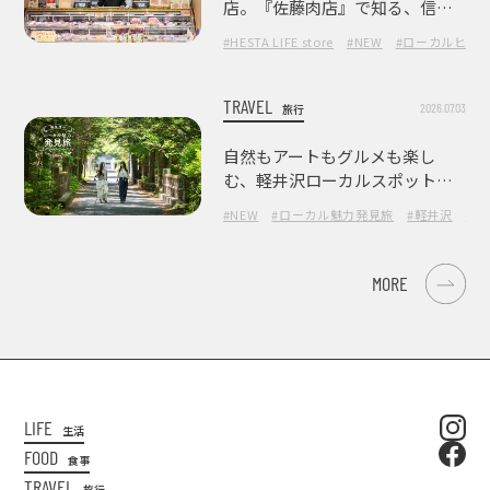
店。『佐藤肉店』で知る、信州
の肉の美味しさ
#HESTA LIFE store
#NEW
#ローカルヒー
TRAVEL
2026.07.03
旅行
自然もアートもグルメも楽し
む、軽井沢ローカルスポット巡
り
#NEW
#ローカル魅力発見旅
#軽井沢
#長
MORE
LIFE
生活
FOOD
食事
TRAVEL
旅行