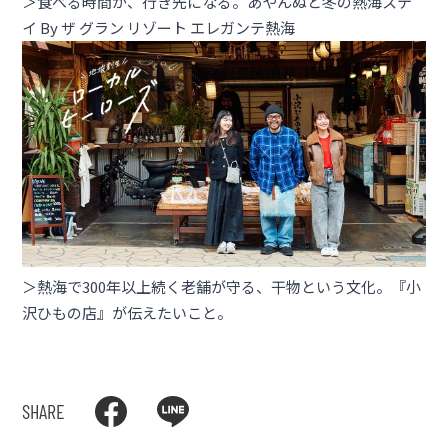
＞食べる時間が、行き先になる。あやんぬと冬の熱海ステ
イ By ザ グラン リゾート エレガンテ熱海
＞熱海で300年以上続く老舗が守る、干物という文化。『小
沢ひもの店』が伝えたいこと。
SHARE