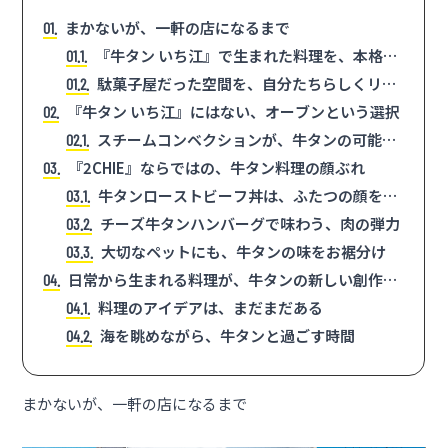
まかないが、一軒の店になるまで
1
『牛タン いち江』で生まれた料理を、本格的
1.1
に届けたい
駄菓子屋だった空間を、自分たちらしくリノ
1.2
ベーション
『牛タン いち江』にはない、オーブンという選択
2
スチームコンベクションが、牛タンの可能性
2.1
を広げる
『2CHIE』ならではの、牛タン料理の顔ぶれ
3
牛タンローストビーフ丼は、ふたつの顔を持
3.1
つ
チーズ牛タンハンバーグで味わう、肉の弾力
3.2
大切なペットにも、牛タンの味をお裾分け
3.3
日常から生まれる料理が、牛タンの新しい創作の
4
糧になる
料理のアイデアは、まだまだある
4.1
海を眺めながら、牛タンと過ごす時間
4.2
まかないが、一軒の店になるまで