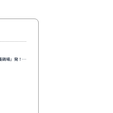
坂養鶏場』発！な
。