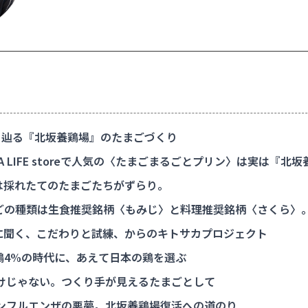
辿る『北坂養鶏場』のたまごづくり
TA LIFE storeで人気の〈たまごまるごとプリン〉は実は『北
は採れたてのたまごたちがずらり。
ごの種類は生食推奨銘柄〈もみじ〉と料理推奨銘柄〈さくら〉
に聞く、こだわりと試練、からのキトサカプロジェクト
鶏4%の時代に、あえて日本の鶏を選ぶ
けじゃない。つくり手が見えるたまごとして
ンフルエンザの悪夢。北坂養鶏場復活への道のり