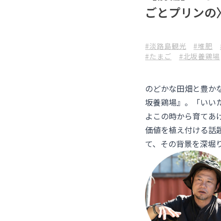
ごとプリンの
#淡路島観光
#堆肥
#たまご
#北坂養鶏場
のどかな田畑と豊か
坂養鶏場』。「いい
よこの時から育てあ
価値を植え付ける話題
て、その背景を深堀