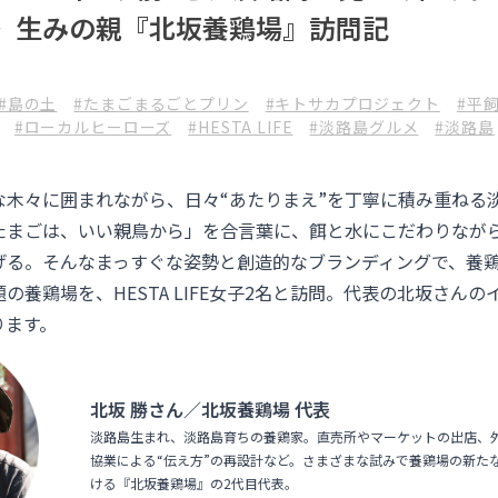
〉生みの親『北坂養鶏場』訪問記
#島の土
#たまごまるごとプリン
#キトサカプロジェクト
#平
#ローカルヒーローズ
#HESTA LIFE
#淡路島グルメ
#淡路島
な木々に囲まれながら、日々“あたりまえ”を丁寧に積み重ねる
たまごは、いい親鳥から」を合言葉に、餌と水にこだわりなが
げる。そんなまっすぐな姿勢と創造的なブランディングで、養
の養鶏場を、HESTA LIFE女子2名と訪問。代表の北坂さん
ります。
北坂 勝さん／北坂養鶏場 代表
淡路島生まれ、淡路島育ちの養鶏家。直売所やマーケットの出店、
協業による“伝え方”の再設計など。さまざまな試みで養鶏場の新た
ける『北坂養鶏場』の2代目代表。