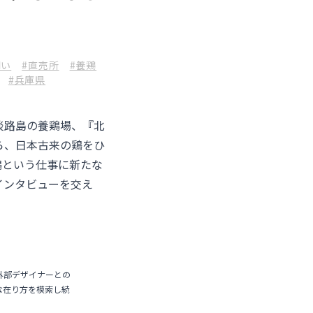
飼い
#直売所
#養鶏
#兵庫県
淡路島の養鶏場、『北
ら、日本古来の鶏をひ
鶏という仕事に新たな
のインタビューを交え
外部デザイナーとの
な在り方を模索し続