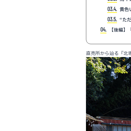
3.4
黄色
3.5
“た
4
【後編】
坂さんが伝えた
直売所から辿る『北