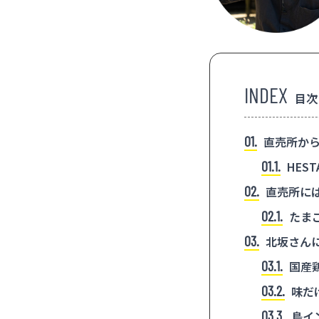
目次
1
直売所から
1.1
HES
んです。
2
直売所に
2.1
たま
3
北坂さん
3.1
国産
3.2
味だ
3.3
鳥イ