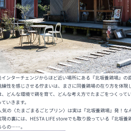
淡インターチェンジからほど近い場所にある『北坂養鶏場』の
洗練性を感じさせる佇まいは、まさに同養鶏場の在り方を体現
は、どんな環境で鶏を育て、どんな考え方でたまごをつくって
っていきます。
storeで人気の〈たまごまるごとプリン〉は実は『北坂養鶏場』発！な
の裏には、HESTA LIFE storeでも取り扱っている『北坂
ちらの……。