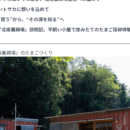
いトサカに想いを込めて
だ買う”から、“その源を知る”へ
『北坂養鶏場』訪問記。平飼い小屋で産みたてのたまご採卵体
いこと >>>
坂養鶏場』のたまごづくり