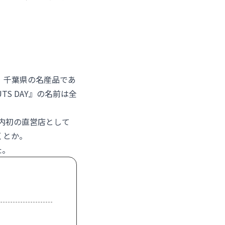
。千葉県の名産品であ
UTS DAY
』の名前は全
内初の直営店として
くとか。
た。