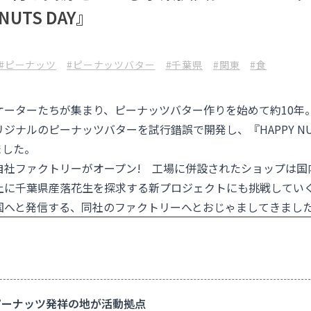
NUTS DAY』
#ピーナッツ
#ピーナッツバター
#千葉県
#関東
#食
ケーターたちが集まり、ピーナッツバター作りを始めて約10年
リジナルのピーナッツバターを試行錯誤で開発し、『
HAPPY N
ました。
自社ファクトリーがオープン! 工場に併設されたショップは国
上に千葉県産落花生を探求する新プロジェクトにも挑戦してい
国へと発信する、同社のファクトリーへとおじゃましてきまし
ーナッツ発祥の地が活動拠点