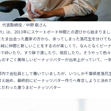
DAY』代表取締役／中野 剛さん
S DAY』は、2013年にスケートボード仲間との遊びから始まり
またま出会った農家の方から、余ってしまった落花生を分けて
単純に仲間と新しいことをするのが楽しくて、なんとなくピー
ーで砕いたり、すり鉢で潰したり、焙煎したり。そうやって色
ものすごく美味しいピーナッツバターが出来上がっていて、一
都内で会社員として働いていましたが、いつしか千葉県産落花
考え始め、最終的にピーナッツバター作りへ専念しようと決め
こだわった激うまピーナッツバター