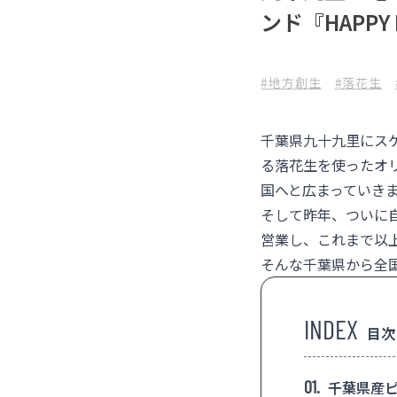
ンド『HAPPY 
#地方創生
#落花生
千葉県九十九里にス
る落花生を使ったオ
国へと広まっていき
そして昨年、ついに
営業し、これまで以
そんな千葉県から全
目次
1
千葉県産ピ