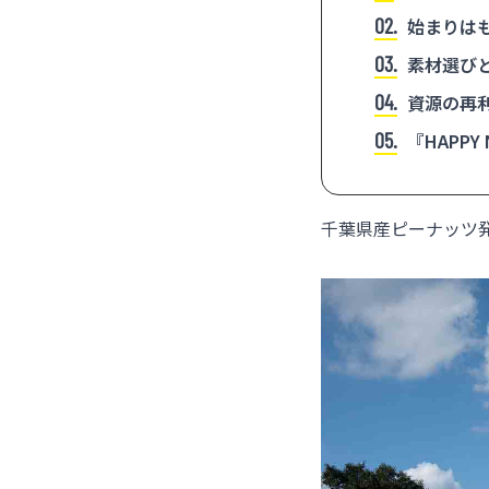
2
始まりは
3
素材選び
4
資源の再
5
『HAPPY
千葉県産ピーナッツ