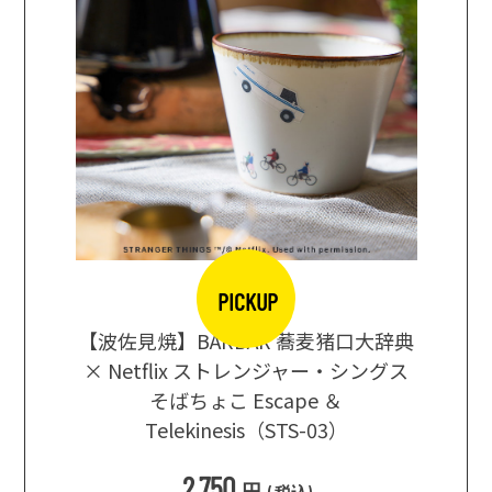
PICKUP
【波佐見焼】BARBAR 蕎麦猪口大辞典
地ビール
まな板
× Netflix ストレンジャー・シングス
箱根セレ
そばちょこ Escape ＆
Telekinesis（STS-03）
込
)
2,750
円