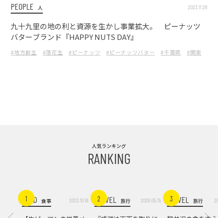
PEOPLE
2023.11.28
人
九十九里の地の利と資源を生かし事業拡大。 ピーナッツ
バターブランド『HAPPY NUTS DAY』
#地方創生
#落花生
#ピーナッツ
#ピーナッツバター
#千葉県
#関東
#食
人気ランキング
RANKING
FOOD
TRAVEL
TRAVEL
1
2
3
2023.10.16
2026.05.15
2
食事
旅行
旅行