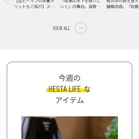
【生ピーマンの栄養メ
『成瀬は天下を取りに
軽井沢の食を支え
リットもご紹介】スパ
いく』の舞台。滋賀県
舗精肉店。『佐藤
イス際立つ、生ピーマ
大津の街をめぐる聖地
店』で知る、信州
ンの肉詰めレシピ！
巡礼旅
の美味しさ
VIEW ALL
今週の
HESTA LIFE
な
アイテム