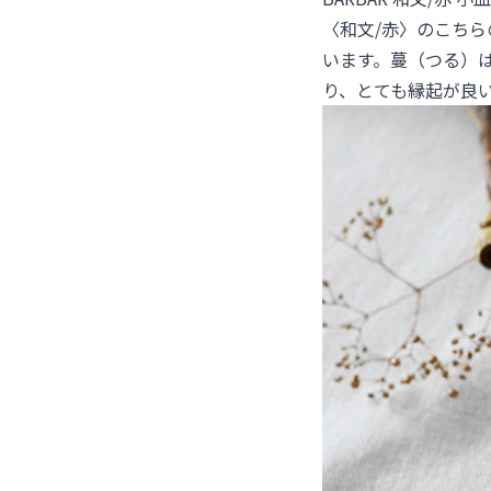
〈和文/赤〉のこち
います。蔓（つる）
り、とても縁起が良