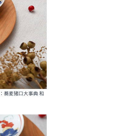
：蕎麦猪口大事典 和