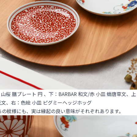
】山桜 膳プレート 円
、
下：BARBAR 和文/赤 小皿 蛸唐草文
、
上
花文
、
右：色絵 小皿 ピグミーヘッジホッグ
ちの紋様にも、実は縁起の良い意味がそれぞれあります。