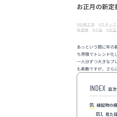
お正月の新定
#伝統工芸
#スタッフ
有田焼
#小皿
#お正
あっという間に年の
ち界隈でトレンド化
一人分ずつ大きなプ
も素敵ですが、さら
目次
1
縁起物の模
1.1
見た目