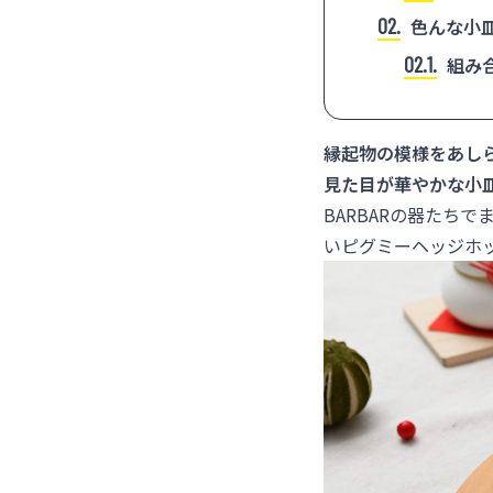
2
色んな小
2.1
組み
縁起物の模様をあし
見た目が華やかな小
BARBARの器たち
いピグミーヘッジホ