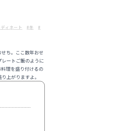
ーディネート
#冬
#
おせち。ここ数年おせ
プレートご飯のように
お料理を盛り付けるの
盛り上がりますよ。