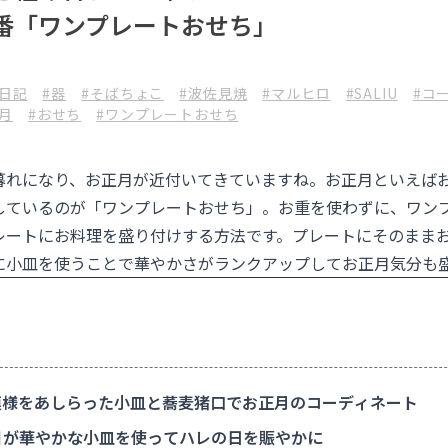
番「ワンプレートおせち」
日記
#器
#そばちょこ
#波佐見焼
#マルヒロ
#SALIU
#コ
月
#おせち
#ワンプレートおせち
暮れになり、お正月が近付いてきていますね。お正月といえば
しているのが「ワンプレートおせち」。お重を使わずに、ワン
レートにお料理を盛り付けする方法です。プレートにそのまま
に小皿を使うことで華やかさがランクアップしてお正月気分も
様をあしらった小皿と蕎麦猪口でお正月のコーディネート
が華やかな小皿を使ってハレの日を賑やかに