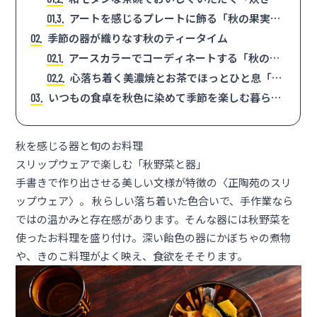
みごはんと器」
アートを感じるプレートに飾る「秋の果実と
1.3
器」
季節の器が織りなす秋のティータイム
2
アースカラーでコーディネートする「秋のス
2.1
イーツと器」
心落ち着く美濃焼とお茶でほっとひと息「日
2.2
本茶と器」
いつもの食卓を秋色に染めて季節を楽しむ暮らし
3
方
秋を感じる器と旬のお料理
スリップウェアで楽しむ「秋野菜と器」
手書きで作り出させる美しい文様が特徴の〈正陶苑のスリ
ップウェア〉。 秋らしい落ち着いた色合いで、手作業なら
ではの温かみと存在感があります。そんな器には秋野菜を
使ったお料理を盛り付け。深い飴色の器にかぼちゃの煮物
や、きのこ料理がよく映え、食欲をそそります。