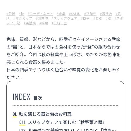
#茶器
#秋
#コーディネート
#食卓
#SALIU
#正陶苑
#湯呑み
#急
須
#マグカップ
#お茶碗
#スリップウェア
#四季
#食器
#器
#スタ
ッフ日記
#美濃焼
#料理
#伝統工芸
色味、質感、形などから、四季折々をイメージさせる季節
の“器”と、日本ならではの食材を使った“食”の組み合わせ
をご紹介。今回は秋の紅葉や土っぽさ、あたたかな色味を
感じられる食器を集めました。
日本の四季でうつりゆく色合いや味覚の変化をお楽しみく
ださい。
目次
秋を感じる器と旬のお料理
1
スリップウェアで楽しむ「秋野菜と器」
1.1
和モダンな茶碗でおいしくいただく「炊き込
1.2