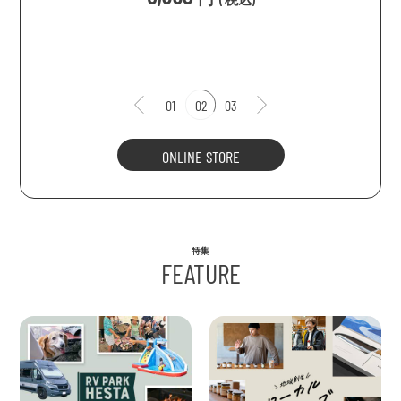
1
01
02
03
ONLINE STORE
特集
FEATURE