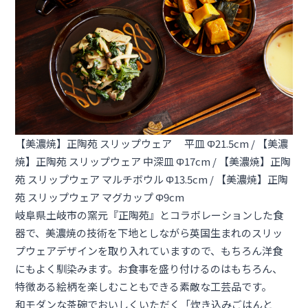
【美濃焼】正陶苑 スリップウェア 平皿 Φ21.5cm
/
【美濃
焼】正陶苑 スリップウェア 中深皿 Φ17cm
/
【美濃焼】正陶
苑 スリップウェア マルチボウル Φ13.5cm
/
【美濃焼】正陶
苑 スリップウェア マグカップ Φ9cm
岐阜県土岐市の窯元『正陶苑』とコラボレーションした食
器で、美濃焼の技術を下地としながら英国生まれのスリッ
プウェアデザインを取り入れていますので、もちろん洋食
にもよく馴染みます。お食事を盛り付けるのはもちろん、
特徴ある絵柄を楽しむこともできる素敵な工芸品です。
和モダンな茶碗でおいしくいただく「炊き込みごはんと