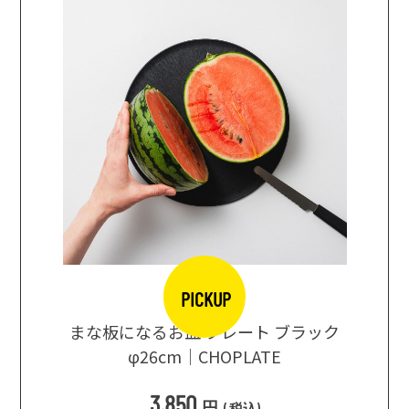
PICKUP
口大辞典
まな板になるお皿 プレート ブラック
まるで
シングス
φ26cm｜CHOPLATE
3種飲
3,850
円
(
税込
)