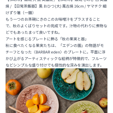
焼
/ 【
日常茶飯器】黒 おひつ(大) 萬古焼 16cm
/
ヤマチク 細
けずり箸（一膳）
もう一つのお茶碗にきのこのお味噌汁をプラスすること
で、秋のよくばりセットの完成です。汁物の代わりに煮物な
どでもあったまって良いですね。
アートを感じるプレートに飾る「秋の果実と器」
秋に食べたくなる果実たちは、「エデンの園」の物語がモ
チーフとなった〈BARBAR eden〉のプレートに。平面に浮
かび上がるアーティスティックな絵柄が特徴的で、フルーツ
などシンプルな盛り付けでも個性的な深みを演出します。