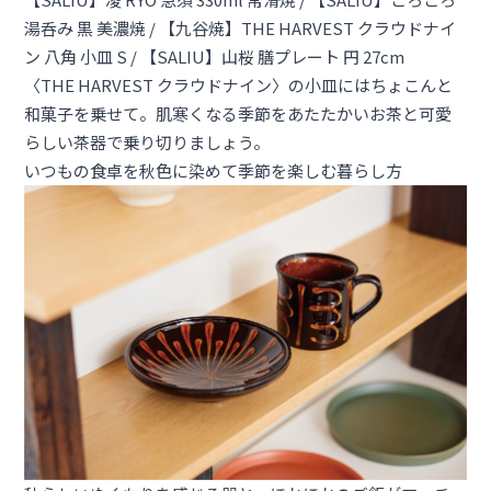
湯呑み 黒 美濃焼
/
【九谷焼】THE HARVEST クラウドナイ
ン 八角 小皿 S
/
【SALIU】山桜 膳プレート 円 27cm
〈THE HARVEST クラウドナイン〉の小皿にはちょこんと
和菓子を乗せて。肌寒くなる季節をあたたかいお茶と可愛
らしい茶器で乗り切りましょう。
いつもの食卓を秋色に染めて季節を楽しむ暮らし方