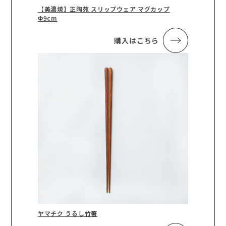
【美濃焼】正陶苑 スリップウェア マグカップ
Φ9cm
購入はこちら
ヤマチク うるし竹箸