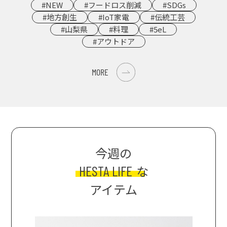
#NEW
#フードロス削減
#SDGs
#地方創生
#IoT家電
#伝統工芸
#山梨県
#料理
#5eL
#アウトドア
MORE
今週の
HESTA LIFE
な
アイテム