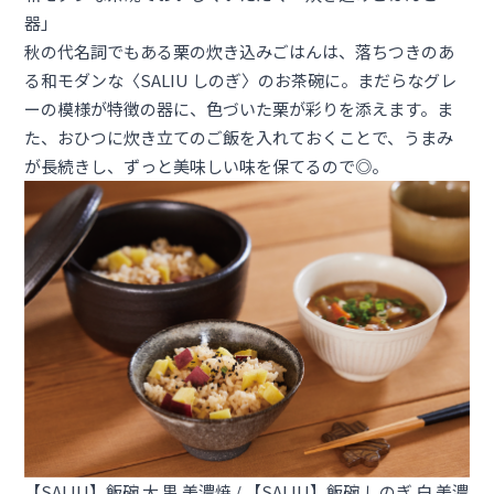
器」
秋の代名詞でもある栗の炊き込みごはんは、落ちつきのあ
る和モダンな〈SALIU しのぎ〉のお茶碗に。まだらなグレ
ーの模様が特徴の器に、色づいた栗が彩りを添えます。ま
た、おひつに炊き立てのご飯を入れておくことで、うまみ
が長続きし、ずっと美味しい味を保てるので◎。
【SALIU】飯碗 大 黒 美濃焼
/
【SALIU】飯碗 しのぎ 白 美濃