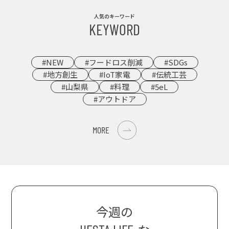
人気のキーワード
KEYWORD
#NEW
#フードロス削減
#SDGs
#地方創生
#IoT家電
#伝統工芸
#山梨県
#料理
#5eL
#アウトドア
MORE
今週の