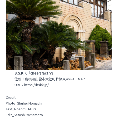
B.S.K.K
『cheerzfactry』
住所：島根県出雲市大社町杵築東463-1
MAP
URL：
https://bskk.jp/
Credit
Photo_Shuhei Nomachi
Text_Nozomu Miura
Edit_Satoshi Yamamoto