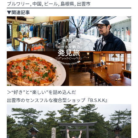
ブルワリー
, 
中国
, 
ビール
, 
島根県
, 
出雲市
▼関連記事
＞“好き”と“楽しい”を詰め込んだ
出雲市のセンスフルな複合型ショップ『B.S.K.K』