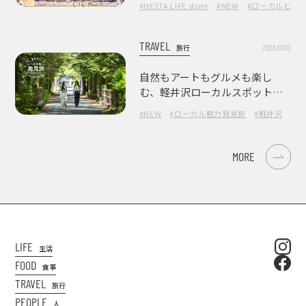
#HESTA LIFE store
#NEW
#ローカルヒー
TRAVEL
2026.07.03
旅行
自然もアートもグルメも楽し
む、軽井沢ローカルスポット巡
り
#NEW
#ローカル魅力発見旅
#軽井沢
#長
MORE
LIFE
生活
FOOD
食事
TRAVEL
旅行
PEOPLE
人