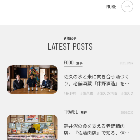
MORE
新着記事
LATEST POSTS
FOOD
2026.07.24
食事
佐久の水と米に向き合う酒づく
り。老舗酒蔵『伴野酒造』を訪
ねて
#長野県
#佐久市
#佐久の地酒
#佐久の酒
TRAVEL
2026.07.10
旅行
軽井沢の食を支える老舗精肉
店。『佐藤肉店』で知る、信州
の肉の美味しさ