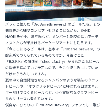
ズラッと並んだ『3rdBarrelBrewery』のビールたち。その
個性豊かな味やコンセプトもさることながら、
SAND
NAOKI
氏や
小川洋平
氏など、メンバーと親交の深いアーテ
ィストたちが手掛けるパッケージアートにも注目です。
「今ここにあるビールは、基本は『3rdbarrelbrewery』の
醸造所でつくられているものですが、今後はここ
『B.S.K.K』の醸造所『cheerzfactry』からも新たなビール
の開発を進めていく予定なので、そこも楽しみにしていた
だけたらうれしいですね。
瓶の中で自然発泡させるシャンパンのような製法のクラフ
トビールや、“オフグリッドビール”と呼ばれる自然エネル
ギーだけでつくるビールなど、少々実験的なクラフトビー
ルのリリースも考えています。
僕自身、ひとりの『3rdBarrelBrewery』ファンとして飛び