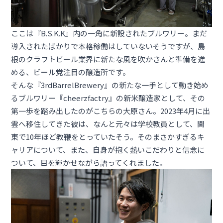
ここは『B.S.K.K』内の一角に新設されたブルワリー。まだ
導入されたばかりで本格稼働はしていないそうですが、島
根のクラフトビール業界に新たな風を吹かさんと準備を進
める、ビール党注目の醸造所です。
そんな『3rdBarrelBrewery』の新たな一手として動き始め
るブルワリー『cheerzfactry』の新米醸造家として、その
第一歩を踏み出したのがこちらの大原さん。2023年4月に出
雲へ移住してきた彼は、なんと元々は学校教員として、関
東で10年ほど教鞭をとっていたそう。そのまさかすぎるキ
ャリアについて、また、自身が抱く熱いこだわりと信念に
ついて、目を輝かせながら語ってくれました。