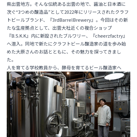
県出雲地方。そんな伝統ある出雲の地で、醤油と日本酒に
次ぐ“3つめの醸造品”として2022年にリリースされたクラフ
トビールブランド、『3rdBarrelBrewery』。今回はその新
たな生産拠点として、出雲大社近くの複合ショップ
『
B.S.K.K
』内に新設されたブルワリー、『cheerzfactry』
へ潜入。同地で新たにクラフトビール醸造家の道を歩み始
めた大原さんのお話とともに、その魅力を探ってきまし
た。
人を育てる学校教員から、酵母を育てるビール醸造家へ