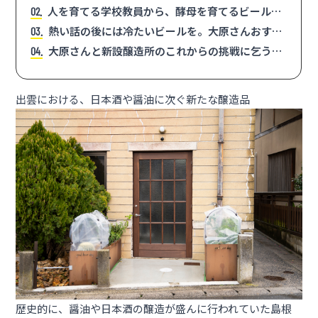
人を育てる学校教員から、酵母を育てるビール醸
2
造家へ
熱い話の後には冷たいビールを。大原さんおすす
3
めの1杯で乾杯！
大原さんと新設醸造所のこれからの挑戦に乞うご
4
期待！
出雲における、日本酒や醤油に次ぐ新たな醸造品
歴史的に、醤油や日本酒の醸造が盛んに行われていた島根