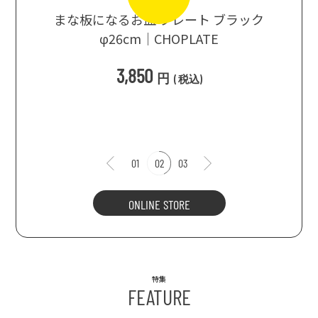
口大辞典
まな板になるお皿 プレート ブラック
まるで
シングス
φ26cm｜CHOPLATE
3種飲
3,850
円
(
税込
)
1
01
02
03
ONLINE STORE
特集
FEATURE