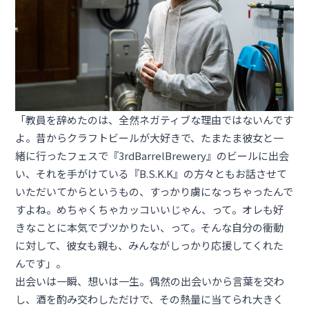
「教員を辞めたのは、全然ネガティブな理由ではないんです
よ。昔からクラフトビールが大好きで、たまたま彼女と一
緒に行ったフェスで『3rdBarrelBrewery』のビールに出会
い、それを手がけている『B.S.K.K』の方々ともお話させて
いただいてからというもの、すっかり虜になっちゃったんで
すよね。めちゃくちゃカッコいいじゃん、って。オレも好
きなことに本気でブツかりたい、って。そんな自分の衝動
に対して、彼女も親も、みんながしっかり応援してくれた
んです」。
出会いは一瞬、想いは一生。偶然の出会いから言葉を交わ
し、酒を酌み交わしただけで、その熱量に当てられ大きく