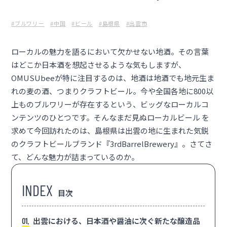
#ブルワリー
#中国
#ビール
#島根県
#出雲市
ローカルの魅力を語るにおいて欠かせない地酒。その言葉
はどこか日本酒を想起させるような気もしますが、
OMUSUbeeが特に注目するのは、地酒は地酒でも地元生ま
れの⻨の酒、つまりクラフトビール。今や全国各地に800以
上ものブルワリーが存在するという、ビッグなローカルコ
ンテンツのひとつです。そんなまだ見ぬローカルビール を
求めて今回訪れたのは、島根県は出雲の地に生まれた気鋭
のクラフトビールブランド『
3rdBarrelBrewery
』。さてさ
て、どんな魅力が詰まっているのか。
目次
出雲における、日本酒や醤油に次ぐ新たな醸造品
1