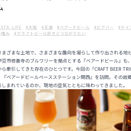
ム
ESTA_LIFE
#大阪
#天満
#ベアードビール
#ビアバー
#テイ
の嗜み
#クラフトビール好きとつながりたい
さまざまな土地で、さまざまな趣向を凝らして作り出される地
伊豆市修善寺のブルワリーを拠点とする『
ベアードビール
』も
牽引してきた存在のひとつです。今回の「CRAFT BEER TR
、『
ベアードビールベースステーション関西
』を訪問。その故
楽しまれているのか、現地の空気とともに味わってきました。