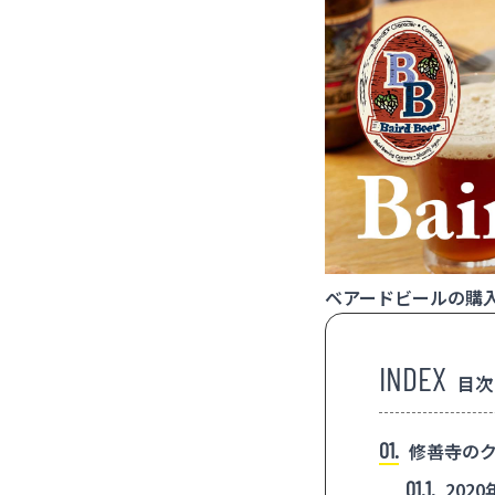
ベアードビールの購
目次
1
修善寺のク
1.1
202