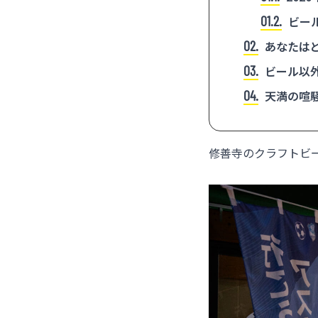
1.2
ビー
2
あなたはど
3
ビール以
4
天満の喧
修善寺のクラフトビ