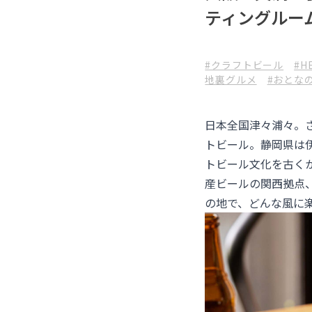
ティングルー
#クラフトビール
#H
地裏グルメ
#おとな
日本全国津々浦々。
トビール。静岡県は
トビール文化を古くから
産ビールの関西拠点
の地で、どんな風に