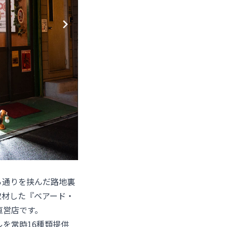
ら通りを挟んだ路地裏
取材した『
ベアード・
直営店です。
を常時16種類提供