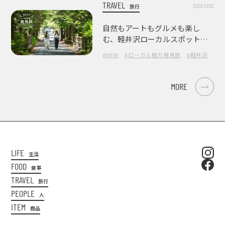
TRAVEL
2026.07.03
旅行
自然もアートもグルメも楽し
む、軽井沢ローカルスポット巡
り
#NEW
#ローカル魅力発見旅
#軽井沢
#長
MORE
LIFE
生活
FOOD
食事
TRAVEL
旅行
PEOPLE
人
ITEM
商品