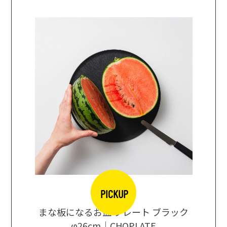
PICKUP
口大辞典
まな板になるお皿 プレート ブラック
まるで
シングス
φ26cm｜CHOPLATE
3種飲