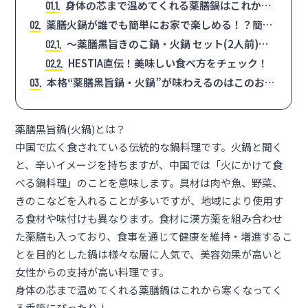
身体の芯まで温めてくれる薬膳鍋はこれから
1.1
寒くなってくる季節にぴったり！
薬膳火鍋が誰でも簡単にお家で楽しめる！？簡単
2
本格セットとレシピをご紹介。
～薬膳黒旨きのこ鍋・火鍋 セット(2人前)の
2.1
作り方～
HESTIA直伝！美味しい食べ方をチェック！
2.2
本格“薬膳黒旨鍋・火鍋”が味わえるのはこのお
3
店！
薬膳黒旨鍋(火鍋)とは？
中国で広く食されている伝統的な鍋料理です。火鍋と聞く
と、辛いイメージを持ちますが、中国では「火にかけて食
べる鍋料理」のことを意味します。具材は肉や魚、野菜、
きのこなどを入れることが多いですが、地域により使用す
る食材や味付けも異なります。食材に漢方薬を組み合わせ
た薬膳も入っており、食事を通じて健康を維持・増進するこ
とを目的とした鍋は様々な層に人気で、美容効果が高いと
女性からの支持が高い料理です。
身体の芯まで温めてくれる薬膳鍋はこれから寒くなってく
る季節にぴったり！