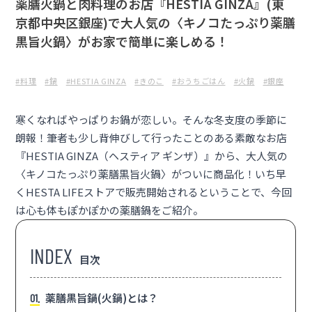
薬膳火鍋と肉料理のお店『HESTIA GINZA』(東
京都中央区銀座)で大人気の〈キノコたっぷり薬膳
黒旨火鍋〉がお家で簡単に楽しめる！
#料理
#鍋
#HESTIA GINZA
#きのこ
#おうちごはん
#火鍋
#銀座
寒くなればやっぱりお鍋が恋しい。そんな冬支度の季節に
朗報！筆者も少し背伸びして行ったことのある素敵なお店
『HESTIA GINZA（ヘスティア ギンザ）』
から、大人気の
〈キノコたっぷり薬膳黒旨火鍋〉
がついに商品化！いち早
くHESTA LIFEストアで販売開始されるということで、今回
は心も体もぽかぽかの薬膳鍋をご紹介。
目次
薬膳黒旨鍋(火鍋)とは？
1