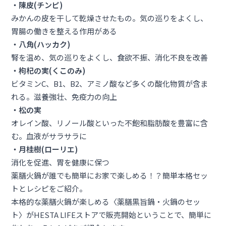
・陳皮(チンピ)
みかんの皮を干して乾燥させたもの。気の巡りをよくし、
胃腸の働きを整える作用がある
・八角(ハッカク)
腎を温め、気の巡りをよくし、食欲不振、消化不良を改善
・枸杞の実(くこのみ)
ビタミンC、B1、B2、アミノ酸など多くの酸化物質が含ま
れる。滋養強壮、免疫力の向上
・松の実
オレイン酸、リノール酸といった不飽和脂肪酸を豊富に含
む。血液がサラサラに
・月桂樹(ローリエ)
消化を促進、胃を健康に保つ
薬膳火鍋が誰でも簡単にお家で楽しめる！？簡単本格セッ
トとレシピをご紹介。
本格的な薬膳火鍋が楽しめる〈薬膳黒旨鍋・火鍋のセッ
ト〉がHESTA LIFEストアで販売開始ということで、簡単に