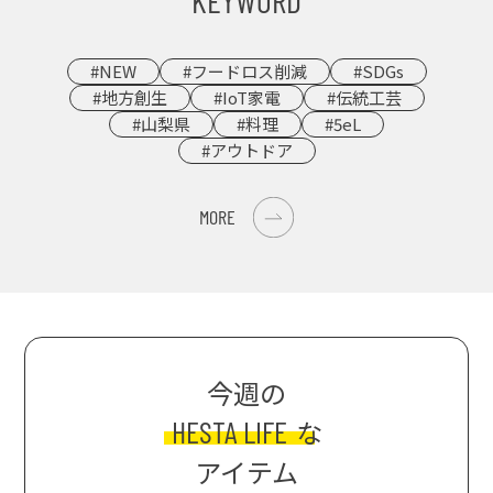
#NEW
#フードロス削減
#SDGs
#地方創生
#IoT家電
#伝統工芸
#山梨県
#料理
#5eL
#アウトドア
MORE
今週の
HESTA LIFE
な
アイテム