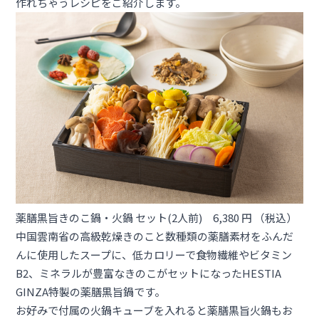
作れちゃうレシピをご紹介します。
薬膳黒旨きのこ鍋・火鍋 セット(2人前) 6,380 円 （税込）
中国雲南省の高級乾燥きのこと数種類の薬膳素材をふんだ
んに使用したスープに、低カロリーで食物繊維やビタミン
B2、ミネラルが豊富なきのこがセットになったHESTIA
GINZA特製の薬膳黒旨鍋です。
お好みで付属の火鍋キューブを入れると薬膳黒旨火鍋もお