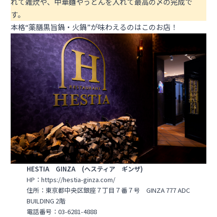
れて雑炊や、中華麵やうどんを入れて最高の〆の完成で
す。
本格“薬膳黒旨鍋・火鍋”が味わえるのはこのお店！
HESTIA GINZA (ヘスティア ギンザ)
HP：
https://hestia-ginza.com/
住所：東京都中央区銀座７丁目７番７号 GINZA 777 ADC
BUILDING 2階
電話番号：03-6281-4888