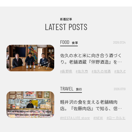
新着記事
LATEST POSTS
FOOD
2026.07.24
食事
佐久の水と米に向き合う酒づく
り。老舗酒蔵『伴野酒造』を訪
ねて
#長野県
#佐久市
#佐久の地酒
#佐久の酒
TRAVEL
2026.07.10
旅行
軽井沢の食を支える老舗精肉
店。『佐藤肉店』で知る、信州
の肉の美味しさ
#HESTA LIFE store
#NEW
#ローカルヒー