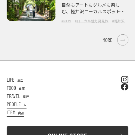
自然もアートもグルメも楽し
む、軽井沢ローカルスポット巡
り
#NEW
#ローカル魅力発見旅
#軽井沢
#長
MORE
LIFE
生活
FOOD
食事
TRAVEL
旅行
PEOPLE
人
ITEM
商品