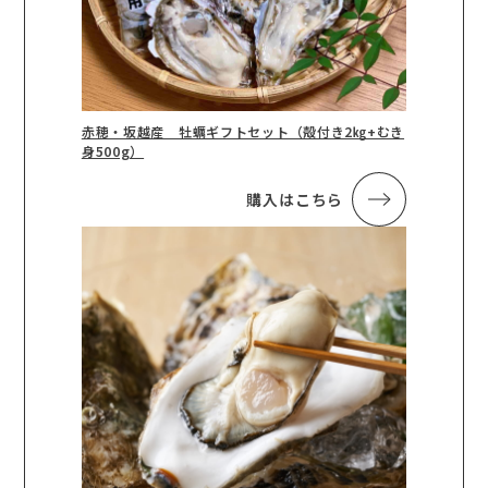
赤穂・坂越産 牡蠣ギフトセット（殻付き2㎏+むき
身500g）
購入はこちら