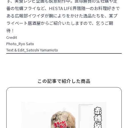
す、実⾷レシピ企画も鋭意制作中。直球勝負の⽣牡蠣や定
番の牡蠣フライなど、HESTA LIFE界隈随⼀のお料理好きで
ある広報部イワイダが腕によりをかけた逸品たちを、某プ
ライベート居酒屋からご紹介いたしますので、乞うご期
待！
Credit
Photo_Ryo Sato
Text & Edit_Satoshi Yamamoto
この記事で紹介した商品