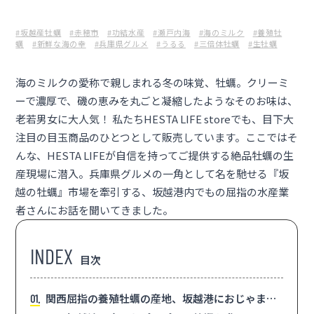
#坂越産牡蠣
#赤穂市
#功結水産
#瀬戸内海
#海のミルク
#養殖牡
蠣
#新鮮な海の幸
#兵庫県グルメ
#うるる
#三倍体牡蠣
#生牡蠣
海のミルクの愛称で親しまれる冬の味覚、牡蠣。クリーミ
ーで濃厚で、磯の恵みを丸ごと凝縮したようなそのお味は、
老若男女に大人気！ 私たち
HESTA LIFE store
でも、目下大
注目の目玉商品のひとつとして販売しています。ここではそ
んな、HESTA LIFEが自信を持ってご提供する絶品牡蠣の生
産現場に潜入。兵庫県グルメの一角として名を馳せる『坂
越の牡蠣』市場を牽引する、坂越港内でもの屈指の水産業
者さんにお話を聞いてきました。
目次
関西屈指の養殖牡蠣の産地、坂越港におじゃまし
1