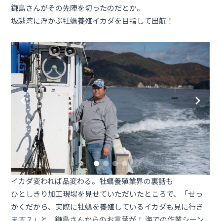
鎌島さんがその先陣を切ったのだとか。
坂越湾に浮かぶ牡蠣養殖イカダを目指して出航！
イカダ変われば品変わる。牡蠣養殖業界の裏話も
ひとしきり加工現場を見せていただいたところで、「せっ
かくだから、実際に牡蠣を養殖しているイカダも見に行き
ます？」と、鎌島さんからのお言葉が！ 海での作業シーン