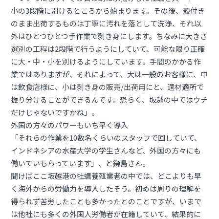
小の3段階に別けるところから始まります。その後、殻付き
のまま出荷するものは丁寧に汚れを落として洗浄、それ以
外はひとつひとつ手作業で剥き身にします。ちなみに大きさ
選別の工程は2段階で行うようにしていて、可能な限り正確
に大・中・小を別けるようにしています。手間のかかる作
業ではありますが、それによって、大は一般のお客様に、中
は飲食店様に、小は剥き身の販売/出荷用にと、適材適所で
振り分けることができるんです。恐らく、坂越の中ではウチ
だけじゃないですかね」。
外国の方々のパワーもいち早く導入
「それらの作業を10数名くらいのスタッフで回していて、
インドネシアの水産大学の学生さんなど、外国の方々にも
働いていもらっています」、と鎌島さん。
聞けばここ坂越港の牡蠣養殖業者の中では、どこよりも早
く海外からの労働力を導入したそう。初めは周りの理解を
得られず苦労したことも多かったとのことですが、いまで
は他社にも多くの外国人労働者が在籍していて、結果的に