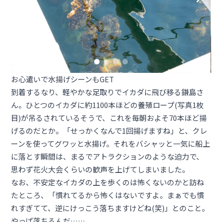
お心遣いで水揚げシーンもGET
到着するなり、軽やかな足取りでイカダに飛び移る鎌島さ
ん。ひとつのイカダに約1100本ほどの養殖ロープ(写真1枚
目)が吊るされているそうで、これを毎朝およそ70本ほど揚
げるのだとか。「せっかくなんで1回揚げますね」と、クレ
ーンを使ってグワッと水揚げ。それをバシャッと一気に船上
に落とす瞬間は、まるでアトラクションのような迫力で、
思わず花火大会くらいの歓声を上げてしまいました。
なお、不安定なイカダの上を歩くのは怖くないのかと訪ね
たところ、「慣れてるから怖くはないですよ。まぁでも慣
れすぎてて、逆にけっこう落ちますけどね(笑)」とのこと。
やっぱ落ちるんだ……。