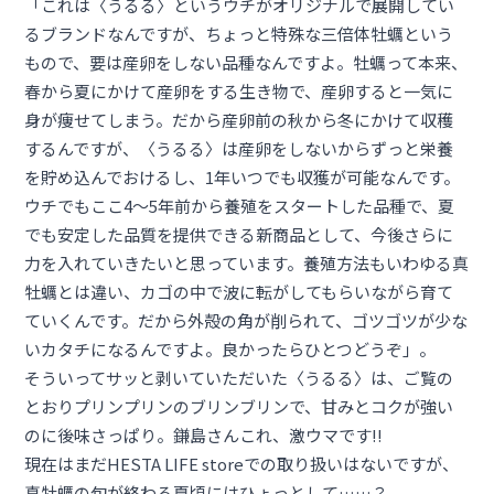
「これは〈うるる〉というウチがオリジナルで展開してい
るブランドなんですが、ちょっと特殊な三倍体牡蠣という
もので、要は産卵をしない品種なんですよ。牡蠣って本来、
春から夏にかけて産卵をする生き物で、産卵すると一気に
身が痩せてしまう。だから産卵前の秋から冬にかけて収穫
するんですが、〈うるる〉は産卵をしないからずっと栄養
を貯め込んでおけるし、1年いつでも収獲が可能なんです。
ウチでもここ4〜5年前から養殖をスタートした品種で、夏
でも安定した品質を提供できる新商品として、今後さらに
力を入れていきたいと思っています。養殖方法もいわゆる真
牡蠣とは違い、カゴの中で波に転がしてもらいながら育て
ていくんです。だから外殻の角が削られて、ゴツゴツが少な
いカタチになるんですよ。良かったらひとつどうぞ」。
そういってサッと剥いていただいた〈うるる〉は、ご覧の
とおりプリンプリンのブリンブリンで、甘みとコクが強い
のに後味さっぱり。鎌島さんこれ、激ウマです!!
現在はまだHESTA LIFE storeでの取り扱いはないですが、
真牡蠣の旬が終わる夏頃にはひょっとして……？