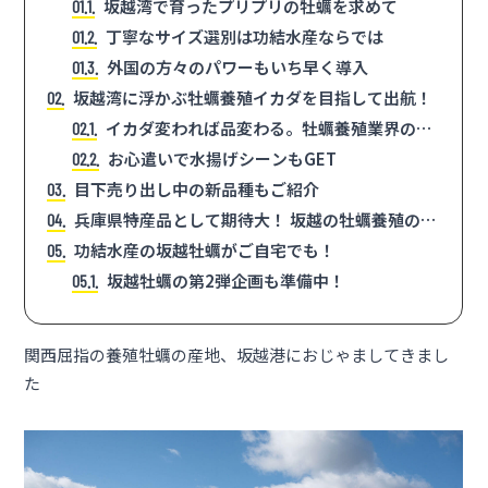
てきました
坂越湾で育ったプリプリの牡蠣を求めて
1.1
丁寧なサイズ選別は功結水産ならでは
1.2
外国の方々のパワーもいち早く導入
1.3
坂越湾に浮かぶ牡蠣養殖イカダを目指して出航！
2
イカダ変われば品変わる。牡蠣養殖業界の裏
2.1
話も
お心遣いで水揚げシーンもGET
2.2
目下売り出し中の新品種もご紹介
3
兵庫県特産品として期待大！ 坂越の牡蠣養殖の現
4
在とは
功結水産の坂越牡蠣がご自宅でも！
5
坂越牡蠣の第2弾企画も準備中！
5.1
関西屈指の養殖牡蠣の産地、坂越港におじゃましてきまし
た