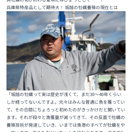
兵庫県特産品として期待大！ 坂越の牡蠣養殖の現在とは
「坂越の牡蠣って実は歴史が浅くて、まだ30〜40年くらい
しか経ってないんですよ。元々はみんな普通に魚を獲ってい
て、その合間にちょろっと初めたのがきっかけだと聞いてい
ます。それが段々と漁獲量が減ってきて、その反面で牡蠣の
養殖技術が発達していき、いまでは漁港のすべてが牡蠣をや