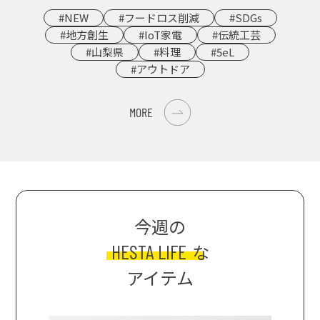
#NEW
#フードロス削減
#SDGs
#地方創生
#IoT家電
#伝統工芸
#山梨県
#料理
#5eL
#アウトドア
MORE
今週の
HESTA LIFE
な
アイテム