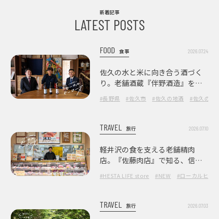
新着記事
LATEST POSTS
FOOD
2026.07.24
食事
佐久の水と米に向き合う酒づく
り。老舗酒蔵『伴野酒造』を訪
ねて
#長野県
#佐久市
#佐久の地酒
#佐久の酒
TRAVEL
2026.07.10
旅行
軽井沢の食を支える老舗精肉
店。『佐藤肉店』で知る、信州
の肉の美味しさ
#HESTA LIFE store
#NEW
#ローカルヒー
TRAVEL
2026.07.03
旅行