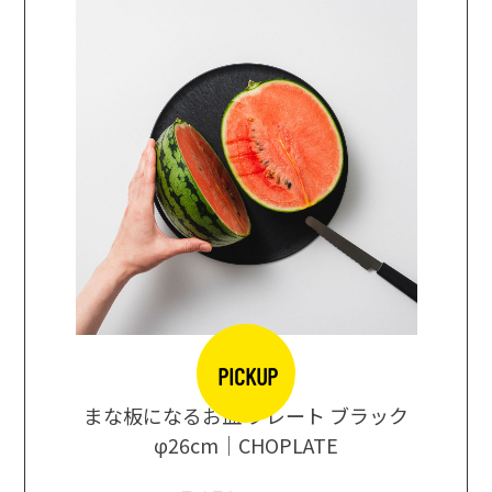
PICKUP
口大辞典
まな板になるお皿 プレート ブラック
まるで
シングス
φ26cm｜CHOPLATE
3種飲