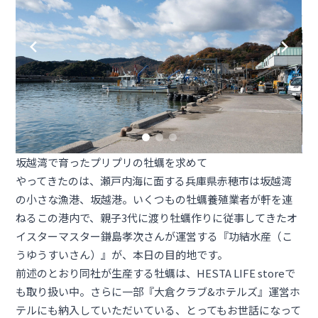
坂越湾で育ったプリプリの牡蠣を求めて
やってきたのは、瀬戸内海に面する兵庫県赤穂市は坂越湾
の小さな漁港、坂越港。いくつもの牡蠣養殖業者が軒を連
ねるこの港内で、親子3代に渡り牡蠣作りに従事してきたオ
イスターマスター鎌島孝次さんが運営する『功結水産（こ
うゆうすいさん）』が、本日の目的地です。
前述のとおり同社が生産する牡蠣は、HESTA LIFE storeで
も取り扱い中。さらに一部『大倉クラブ&ホテルズ』運営ホ
テルにも納入していただいている、とってもお世話になって