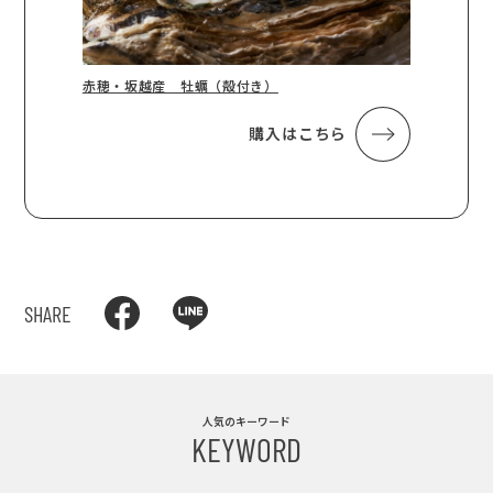
赤穂・坂越産 牡蠣（殻付き）
購入はこちら
SHARE
人気のキーワード
KEYWORD