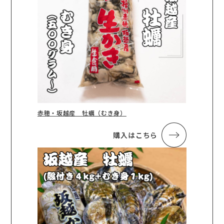
赤穂・坂越産 牡蠣（むき身）
購入はこちら