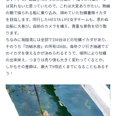
は見れないと思っていたので、これは大変ありがたい。熟練
の腕で操られる船に乗り込み、諦めていた牡蠣養殖イカダ
を目指します。同行したHESTA LIFE女子チームも、思わぬ
出船に大喜び。自前のカメラを構え、貴重な景色を切り取
ります。
ちなみに坂越湾には全部で150台ほどの牡蠣イカダがあり、
そのうち『功結水産』の所有は6台。毎年クジ引き抽選でど
のイカダを使えるかが決められるそうで、場所により牡蠣
の出来栄え、つまりは売り値も大きく変わってくるとか。
しかもその差額は、最大で5倍近くまでになることもあるそ
う！