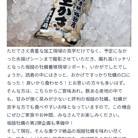
ただでさえ貴重な加工現場の見学だけでなく、予定になか
った水揚げシーンまで撮影させていただき、撮れ高バッチリ
となった坂越の牡蠣養殖現場リポート、いかがでしたでし
ょうか。読者の中にはきっと、おかげですっかり牡蠣の口に
なった！ 良いから食わせろ！とお思いの方々も多いはず。
そんな方は、
こちら
からご賞味あれ。数ある産地の中で
も、甘みが強く臭みが少ないと評判の坂越の牡蠣。牡蠣が
苦手な方でも食べやすいお味となっていますので、この機会
にぜひご家族やお仲間、みなさんでお楽しみください。
坂越牡蠣の第2弾企画も準備中！
そして現在、そんな激ウマ絶品の坂越牡蠣を味わい尽く