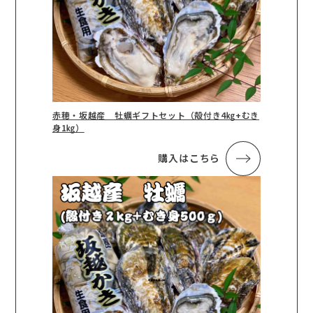
赤穂・坂越産 牡蠣ギフトセット（殻付き4㎏+むき
身1㎏）
購入はこちら